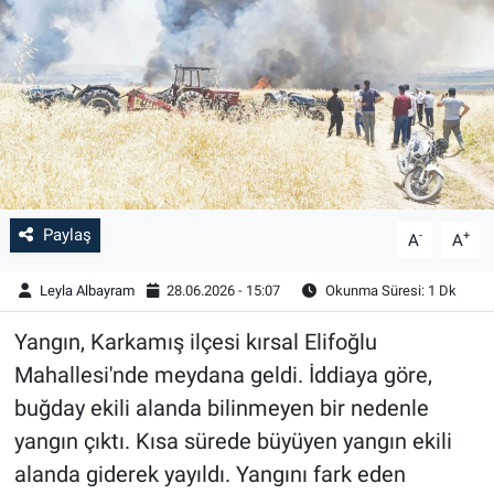
Paylaş
-
+
A
A
Leyla Albayram
28.06.2026 - 15:07
Okunma Süresi: 1 Dk
Yangın, Karkamış ilçesi kırsal Elifoğlu
Mahallesi'nde meydana geldi. İddiaya göre,
buğday ekili alanda bilinmeyen bir nedenle
yangın çıktı. Kısa sürede büyüyen yangın ekili
alanda giderek yayıldı. Yangını fark eden