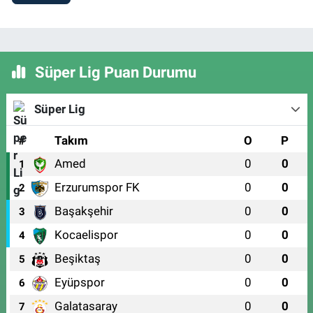
Süper Lig Puan Durumu
Süper Lig
#
Takım
O
P
Amed
0
0
1
Erzurumspor FK
0
0
2
Başakşehir
0
0
3
Kocaelispor
0
0
4
Beşiktaş
0
0
5
Eyüpspor
0
0
6
Galatasaray
0
0
7