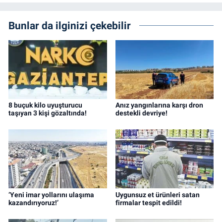
Bunlar da ilginizi çekebilir
8 buçuk kilo uyuşturucu
Anız yangınlarına karşı dron
taşıyan 3 kişi gözaltında!
destekli devriye!
‘Yeni imar yollarını ulaşıma
Uygunsuz et ürünleri satan
kazandırıyoruz!’
firmalar tespit edildi!