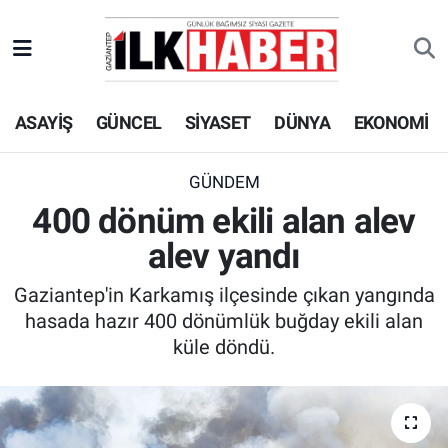
EKONOMİ
Beyoğlu Hava Durumu
ASAYİŞ
GÜNCEL
SİYASET
DÜNYA
EKONOMİ
SİYASET
Beyoğlu Trafik Yoğunluk Haritası
SAĞLIK
Süper Lig Puan Durumu ve Fikstür
GÜNDEM
400 dönüm ekili alan alev
SPOR
Tüm Manşetler
alev yandı
TEKNOLOJİ
Son Dakika Haberleri
Gaziantep'in Karkamış ilçesinde çıkan yangında
hasada hazır 400 dönümlük buğday ekili alan
ASAYİŞ
Haber Arşivi
küle döndü.
EĞİTİM
KÜLTÜR - SANAT