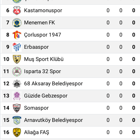
6
Kastamonuspor
0
0
0
7
Menemen FK
0
0
0
8
Çorluspor 1947
0
0
0
9
Erbaaspor
0
0
0
10
Muş Sport Klübü
0
0
0
11
Isparta 32 Spor
0
0
0
12
68 Aksaray Belediyespor
0
0
0
13
Güzide Gebzespor
0
0
0
14
Somaspor
0
0
0
15
Arnavutköy Belediyespor
0
0
0
16
Aliağa FAŞ
0
0
0