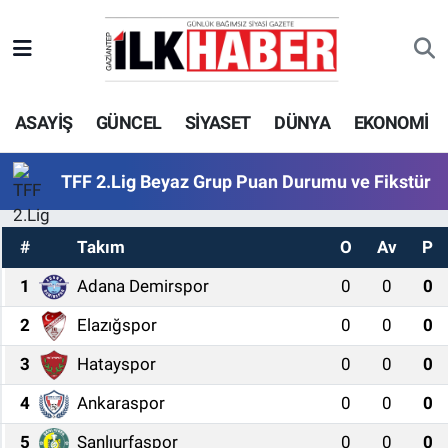
EKONOMİ
Beyoğlu Hava Durumu
ASAYİŞ
GÜNCEL
SİYASET
DÜNYA
EKONOMİ
SİYASET
Beyoğlu Trafik Yoğunluk Haritası
SAĞLIK
Süper Lig Puan Durumu ve Fikstür
TFF 2.Lig Beyaz Grup Puan Durumu ve Fikstür
SPOR
Tüm Manşetler
#
Takım
O
Av
P
TEKNOLOJİ
Son Dakika Haberleri
1
Adana Demirspor
0
0
0
2
Elazığspor
0
0
0
ASAYİŞ
Haber Arşivi
3
Hatayspor
0
0
0
EĞİTİM
4
Ankaraspor
0
0
0
KÜLTÜR - SANAT
5
Şanlıurfaspor
0
0
0