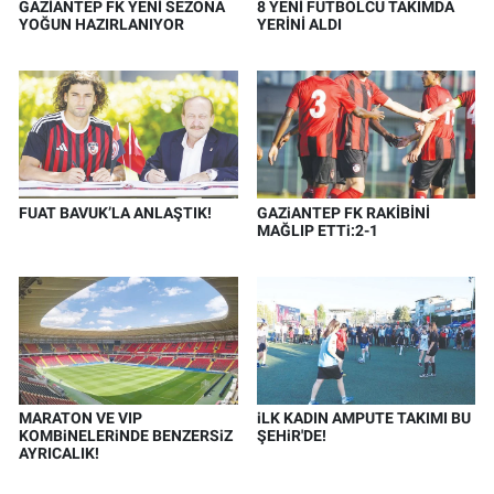
GAZİANTEP FK YENİ SEZONA
8 YENİ FUTBOLCU TAKIMDA
YOĞUN HAZIRLANIYOR
YERİNİ ALDI
FUAT BAVUK’LA ANLAŞTIK!
GAZiANTEP FK RAKİBİNİ
MAĞLIP ETTi:2-1
MARATON VE VIP
iLK KADIN AMPUTE TAKIMI BU
KOMBiNELERiNDE BENZERSiZ
ŞEHiR'DE!
AYRICALIK!