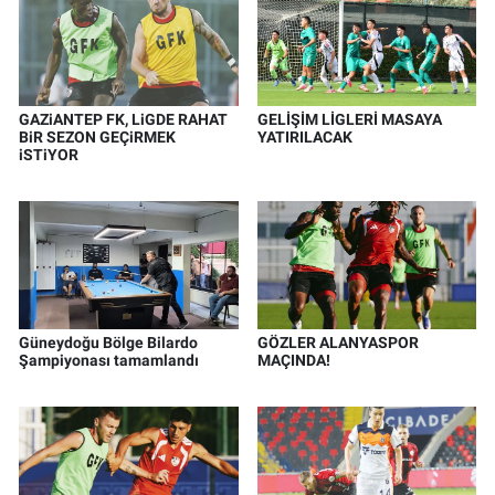
GAZiANTEP FK, LiGDE RAHAT
GELİŞİM LİGLERİ MASAYA
BiR SEZON GEÇiRMEK
YATIRILACAK
iSTiYOR
Güneydoğu Bölge Bilardo
GÖZLER ALANYASPOR
Şampiyonası tamamlandı
MAÇINDA!