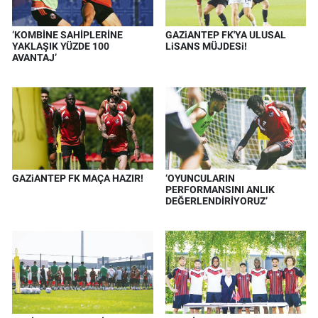
‘KOMBİNE SAHİPLERİNE
GAZiANTEP FK'YA ULUSAL
YAKLAŞIK YÜZDE 100
LiSANS MÜJDESi!
AVANTAJ’
GAZiANTEP FK MAÇA HAZIR!
‘OYUNCULARIN
PERFORMANSINI ANLIK
DEĞERLENDİRİYORUZ’