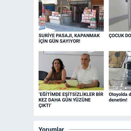
SURİYE PASAJI, KAPANMAK
ÇOCUK DO
İÇİN GÜN SAYIYOR!
‘EĞİTİMDE EŞİTSİZLİKLER BİR
Otoyolda d
KEZ DAHA GÜN YÜZÜNE
denetim!
ÇIKTI’
Yorumlar