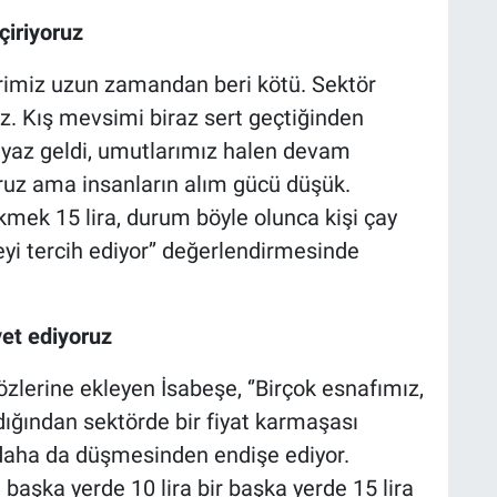
çiriyoruz
lerimiz uzun zamandan beri kötü. Sektör
z. Kış mevsimi biraz sert geçtiğinden
 yaz geldi, umutlarımız halen devam
yoruz ama insanların alım gücü düşük.
kmek 15 lira, durum böyle olunca kişi çay
yi tercih ediyor’’ değerlendirmesinde
et ediyoruz
özlerine ekleyen İsabeşe, ‘’Birçok esnafımız,
ığından sektörde bir fiyat karmaşası
n daha da düşmesinden endişe ediyor.
başka yerde 10 lira bir başka yerde 15 lira