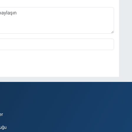
er
luğu