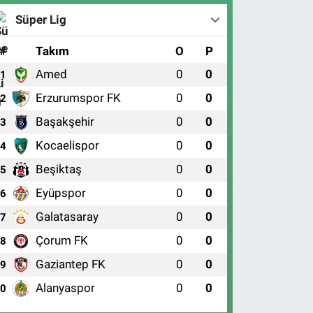
Süper Lig
#
Takım
O
P
Amed
0
0
1
Erzurumspor FK
0
0
2
Başakşehir
0
0
3
Kocaelispor
0
0
4
Beşiktaş
0
0
5
Eyüpspor
0
0
6
Galatasaray
0
0
7
Çorum FK
0
0
8
Gaziantep FK
0
0
9
Alanyaspor
0
0
10