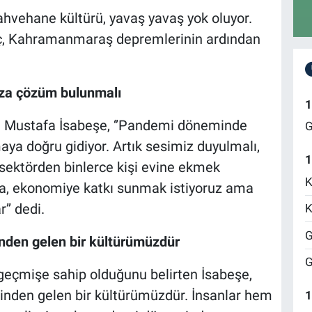
ahvehane kültürü, yavaş yavaş yok oluyor.
, Kahramanmaraş depremlerinin ardından
ıza çözüm bulunmalı
1
ı Mustafa İsabeşe, ‘’Pandemi döneminde
G
ya doğru gidiyor. Artık sesimiz duyulmalı,
1
sektörden binlerce kişi evine ekmek
K
ya, ekonomiye katkı sunmak istiyoruz ama
’’ dedi.
K
G
den gelen bir kültürümüzdür
G
 geçmişe sahip olduğunu belirten İsabeşe,
nden gelen bir kültürümüzdür. İnsanlar hem
1