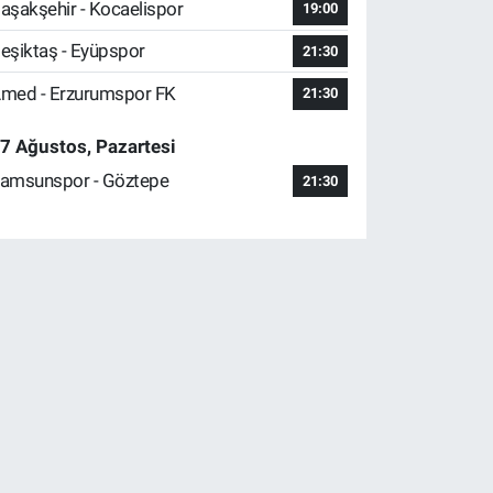
aşakşehir - Kocaelispor
19:00
eşiktaş - Eyüpspor
21:30
med - Erzurumspor FK
21:30
7 Ağustos, Pazartesi
amsunspor - Göztepe
21:30