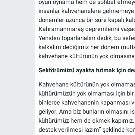
oyun oynama hem de sohbet etmeye
insanlar kahvehanelere gelmemeye b
dönemler uzunca bir süre kapalı kald
Kahramanmaraş depremlerini yaşadı
Yeniden toparlanalım dedik, bu sefe
kalkalım dediğimiz her dönem mutlak
kahvehane kültürünün yok olmasına se
Sektörümüzü ayakta tutmak için des
Kahvehane kültürünün yok olmaması g
kültürümüzün yok olmaması için bir ş
binlerce kahvehanenin kapanması ve
geliyor. Ama biz bunların olmasını
kültürümüz hem de ekmek kapımız. 
destek verilmesi lazım’’ şeklinde ko