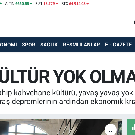
ALTIN
6660.55
BİST
13.779
BTC
64.944,08
KONOMİ
SPOR
SAĞLIK
RESMİ İLANLAR
E - GAZETE
 KÜLTÜR YOK OLMA
sahip kahvehane kültürü, yavaş yavaş yo
 depremlerinin ardından ekonomik krizle 