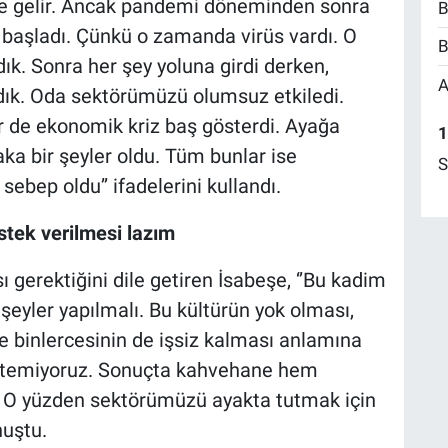
 gelir. Ancak pandemi döneminden sonra
B
aşladı. Çünkü o zamanda virüs vardı. O
B
ık. Sonra her şey yoluna girdi derken,
A
k. Oda sektörümüzü olumsuz etkiledi.
r de ekonomik kriz baş gösterdi. Ayağa
1
a bir şeyler oldu. Tüm bunlar ise
S
bep oldu’’ ifadelerini kullandı.
tek verilmesi lazım
erektiğini dile getiren İsabeşe, ‘’Bu kadim
eyler yapılmalı. Bu kültürün yok olması,
 binlercesinin de işsiz kalması anlamına
 istemiyoruz. Sonuçta kahvehane hem
O yüzden sektörümüzü ayakta tutmak için
nuştu.