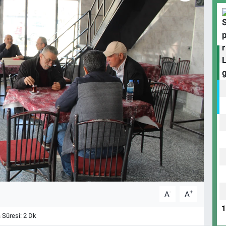
-
+
A
A
Süresi: 2 Dk