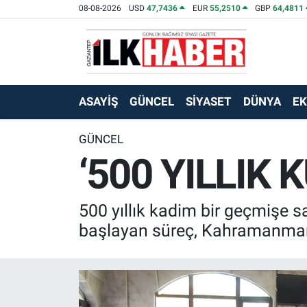
08-08-2026
USD
47,7436
EUR
55,2510
GBP
64,4811
EKONOMİ
Beyoğlu Hava Durumu
SİYASET
Beyoğlu Trafik Yoğunluk Haritası
ASAYİŞ
GÜNCEL
SİYASET
DÜNYA
E
SAĞLIK
Süper Lig Puan Durumu ve Fikstür
GÜNCEL
‘500 YILLIK
SPOR
Tüm Manşetler
TEKNOLOJİ
Son Dakika Haberleri
500 yıllık kadim bir geçmişe 
ASAYİŞ
Haber Arşivi
başlayan süreç, Kahramanmaraş
EĞİTİM
KÜLTÜR - SANAT