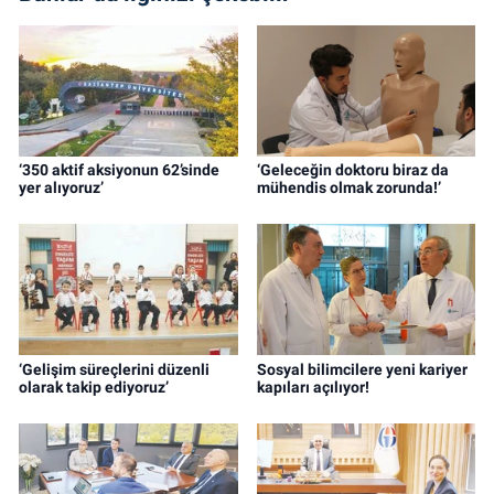
‘350 aktif aksiyonun 62’sinde
‘Geleceğin doktoru biraz da
yer alıyoruz’
mühendis olmak zorunda!’
‘Gelişim süreçlerini düzenli
Sosyal bilimcilere yeni kariyer
olarak takip ediyoruz’
kapıları açılıyor!