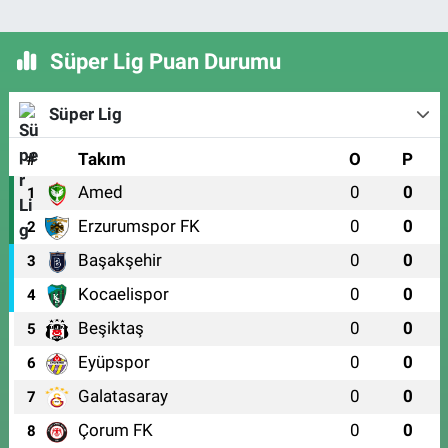
Süper Lig Puan Durumu
Süper Lig
#
Takım
O
P
Amed
0
0
1
Erzurumspor FK
0
0
2
Başakşehir
0
0
3
Kocaelispor
0
0
4
Beşiktaş
0
0
5
Eyüpspor
0
0
6
Galatasaray
0
0
7
Çorum FK
0
0
8