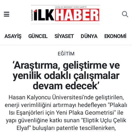
EKONOMİ
Beyoğlu Hava Durumu
ASAYİŞ
GÜNCEL
SİYASET
DÜNYA
EKONOMİ
SİYASET
Beyoğlu Trafik Yoğunluk Haritası
SAĞLIK
Süper Lig Puan Durumu ve Fikstür
EĞİTİM
‘Araştırma, geliştirme ve
SPOR
Tüm Manşetler
yenilik odaklı çalışmalar
TEKNOLOJİ
Son Dakika Haberleri
devam edecek’
Hasan Kalyoncu Üniversitesi'nde geliştirilen,
ASAYİŞ
Haber Arşivi
enerji verimliliğini artırmayı hedefleyen "Plakalı
Isı Eşanjörleri için Yeni Plaka Geometrisi" ile
EĞİTİM
yapı güvenliğine katkı sunan "Eliptik Uçlu Çelik
Elyaf" buluşları patentle tescillenirken,
KÜLTÜR - SANAT