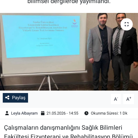
bilimsel dergilerde yayımlandı.
Paylaş
-
+
A
A
Leyla Albayram
21.05.2026 - 14:55
Okunma Süresi: 1 Dk
Çalışmaların danışmanlığını Sağlık Bilimleri
Fakültesi Fizyoterapi ve Rehabilitasyon Bölümü