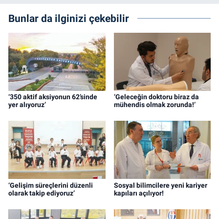
Bunlar da ilginizi çekebilir
‘350 aktif aksiyonun 62’sinde
‘Geleceğin doktoru biraz da
yer alıyoruz’
mühendis olmak zorunda!’
‘Gelişim süreçlerini düzenli
Sosyal bilimcilere yeni kariyer
olarak takip ediyoruz’
kapıları açılıyor!