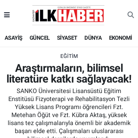
EKONOMİ
Beyoğlu Hava Durumu
ASAYİŞ
GÜNCEL
SİYASET
DÜNYA
EKONOMİ
SİYASET
Beyoğlu Trafik Yoğunluk Haritası
SAĞLIK
Süper Lig Puan Durumu ve Fikstür
EĞİTİM
Araştırmaların, bilimsel
SPOR
Tüm Manşetler
literatüre katkı sağlayacak!
TEKNOLOJİ
Son Dakika Haberleri
SANKO Üniversitesi Lisansüstü Eğitim
Enstitüsü Fizyoterapi ve Rehabilitasyon Tezli
ASAYİŞ
Haber Arşivi
Yüksek Lisans Programı öğrencileri Fzt.
Metehan Öğüt ve Fzt. Kübra Aktaş, yüksek
EĞİTİM
lisans tez çalışmalarıyla önemli bir akademik
başarı elde etti. Çalışmaları uluslararası
KÜLTÜR - SANAT