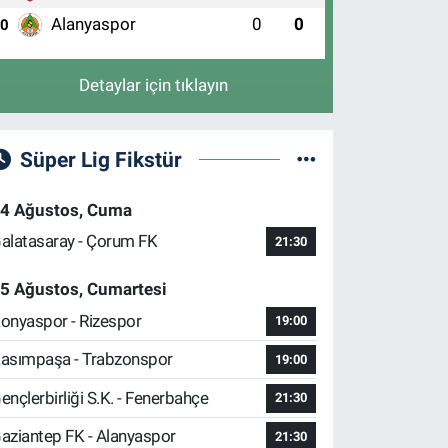
Alanyaspor
0
0
10
Detaylar için tıklayın
Süper Lig Fikstür
4 Ağustos, Cuma
alatasaray - Çorum FK
21:30
5 Ağustos, Cumartesi
onyaspor - Rizespor
19:00
asımpaşa - Trabzonspor
19:00
ençlerbirliği S.K. - Fenerbahçe
21:30
aziantep FK - Alanyaspor
21:30