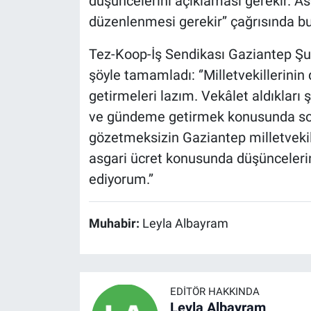
düşüncelerini açıklaması gerekir. As
düzenlenmesi gerekir’’ çağrısında b
Tez-Koop-İş Sendikası Gaziantep Şu
şöyle tamamladı: ‘’Milletvekillerin
getirmeleri lazım. Vekâlet aldıkları
ve gündeme getirmek konusunda soru
gözetmeksizin Gaziantep milletvekili
asgari ücret konusunda düşünceler
ediyorum.’’
Muhabir:
Leyla Albayram
EDITÖR HAKKINDA
Leyla Albayram