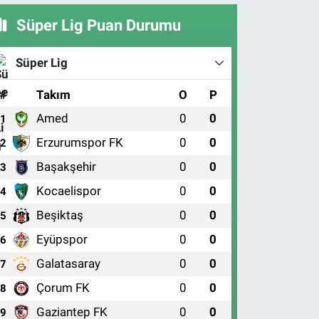
Süper Lig Puan Durumu
Süper Lig
#
Takım
O
P
Amed
0
0
1
Erzurumspor FK
0
0
2
Başakşehir
0
0
3
Kocaelispor
0
0
4
Beşiktaş
0
0
5
Eyüpspor
0
0
6
Galatasaray
0
0
7
Çorum FK
0
0
8
Gaziantep FK
0
0
9