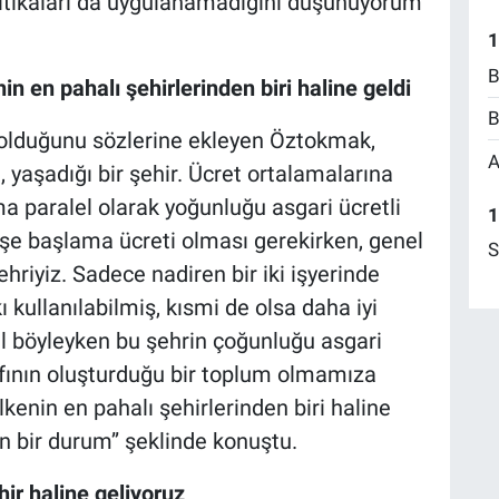
itikaları da uygulanamadığını düşünüyorum’’
1
B
n en pahalı şehirlerinden biri haline geldi
B
olduğunu sözlerine ekleyen Öztokmak,
A
, yaşadığı bir şehir. Ücret ortalamalarına
a paralel olarak yoğunluğu asgari ücretli
1
i işe başlama ücreti olması gerekirken, genel
S
ehriyiz. Sadece nadiren bir iki işyerinde
 kullanılabilmiş, kısmi de olsa daha iyi
al böyleyken bu şehrin çoğunluğu asgari
nıfının oluşturduğu bir toplum olmamıza
enin en pahalı şehirlerinden biri haline
n bir durum’’ şeklinde konuştu.
ir haline geliyoruz