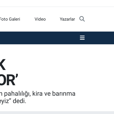
Foto Galeri
Video
Yazarlar
K
OR’
pahalılığı, kira ve barınma
iz’’ dedi.