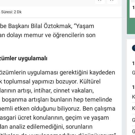
Süresi: 2 Dk
be Başkanı Bilal Öztokmak, ‘’Yaşam
dan dolayı memur ve öğrencilerin son
özümler uygulamalı
1
 çözümlerin uygulaması gerektiğini kaydeden
G
k toplumsal yapımızı bozuyor. Kültürel
1
ının artışı, intihar, cinnet vakaları,
K
ar, boşanma artışları bunların hep temelinde
emli etken olduğunu biliyoruz. Ben çalışma
K
 asgari ücret konularının, geçim ve yaşam
G
ndan analiz edilemediğini, sorunların
G