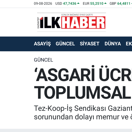
09-08-2026
USD
47,7436
EUR
55,2510
GBP
64,4811
EKONOMİ
Beyoğlu Hava Durumu
SİYASET
Beyoğlu Trafik Yoğunluk Haritası
ASAYİŞ
GÜNCEL
SİYASET
DÜNYA
E
SAĞLIK
Süper Lig Puan Durumu ve Fikstür
GÜNCEL
‘ASGARİ ÜC
SPOR
Tüm Manşetler
TEKNOLOJİ
Son Dakika Haberleri
TOPLUMSAL 
ASAYİŞ
Haber Arşivi
Tez-Koop-İş Sendikası Gaziant
EĞİTİM
sorunundan dolayı memur ve öğr
KÜLTÜR - SANAT