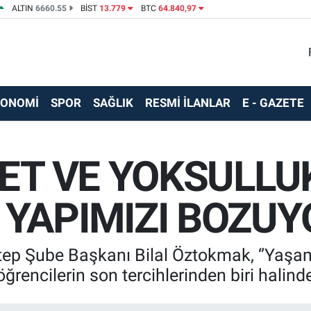
ALTIN
6660.55
BİST
13.779
BTC
64.840,97
KONOMİ
SPOR
SAĞLIK
RESMİ İLANLAR
E - GAZETE
RET VE YOKSULLU
YAPIMIZI BOZUY
ep Şube Başkanı Bilal Öztokmak, ‘’Yaşam 
encilerin son tercihlerinden biri halindey