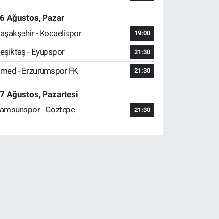
6 Ağustos, Pazar
aşakşehir - Kocaelispor
19:00
eşiktaş - Eyüpspor
21:30
med - Erzurumspor FK
21:30
7 Ağustos, Pazartesi
amsunspor - Göztepe
21:30