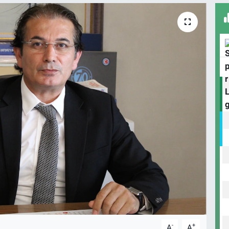
-
+
A
A