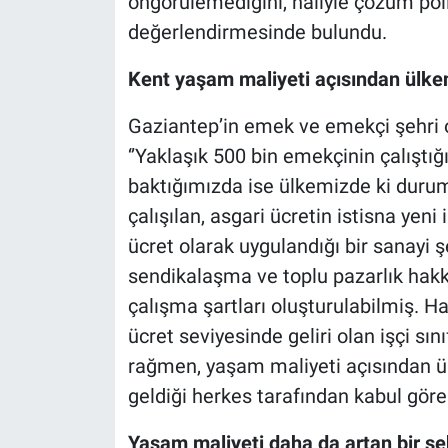
öngörülemediğini, haliyle çözüm pol
değerlendirmesinde bulundu.
Kent yaşam maliyeti açısından ülkeni
Gaziantep’in emek ve emekçi şehri 
‘’Yaklaşık 500 bin emekçinin çalıştığı
baktığımızda ise ülkemizde ki durum
çalışılan, asgari ücretin istisna yen
ücret olarak uygulandığı bir sanayi ş
sendikalaşma ve toplu pazarlık hakkı
çalışma şartları oluşturulabilmiş. H
ücret seviyesinde geliri olan işçi sı
rağmen, yaşam maliyeti açısından ülk
geldiği herkes tarafından kabul göre
Yaşam maliyeti daha da artan bir şeh