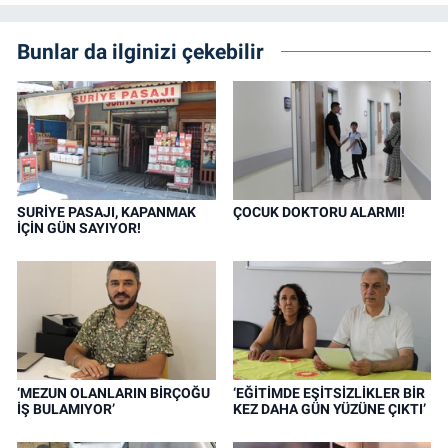
Bunlar da ilginizi çekebilir
SURİYE PASAJI, KAPANMAK
ÇOCUK DOKTORU ALARMI!
İÇİN GÜN SAYIYOR!
‘MEZUN OLANLARIN BİRÇOĞU
‘EĞİTİMDE EŞİTSİZLİKLER BİR
İŞ BULAMIYOR’
KEZ DAHA GÜN YÜZÜNE ÇIKTI’