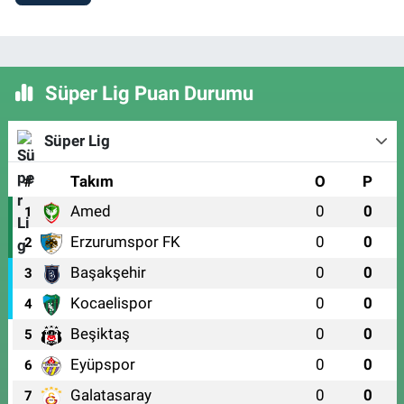
Süper Lig Puan Durumu
Süper Lig
#
Takım
O
P
Amed
0
0
1
Erzurumspor FK
0
0
2
Başakşehir
0
0
3
Kocaelispor
0
0
4
Beşiktaş
0
0
5
Eyüpspor
0
0
6
Galatasaray
0
0
7