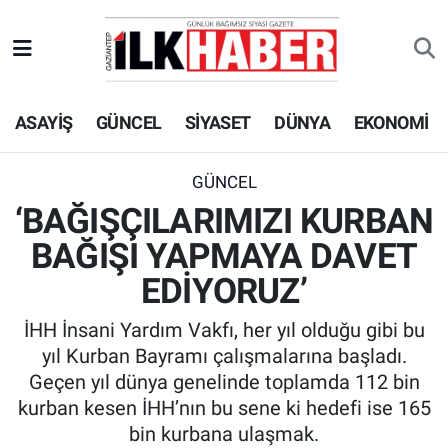
EKONOMİ
Beyoğlu Hava Durumu
ASAYİŞ
GÜNCEL
SİYASET
DÜNYA
EKONOMİ
SİYASET
Beyoğlu Trafik Yoğunluk Haritası
SAĞLIK
Süper Lig Puan Durumu ve Fikstür
GÜNCEL
‘BAĞIŞÇILARIMIZI KURBAN
SPOR
Tüm Manşetler
BAĞIŞI YAPMAYA DAVET
TEKNOLOJİ
Son Dakika Haberleri
EDİYORUZ’
İHH İnsani Yardım Vakfı, her yıl olduğu gibi bu
ASAYİŞ
Haber Arşivi
yıl Kurban Bayramı çalışmalarına başladı.
Geçen yıl dünya genelinde toplamda 112 bin
EĞİTİM
kurban kesen İHH’nın bu sene ki hedefi ise 165
bin kurbana ulaşmak.
KÜLTÜR - SANAT