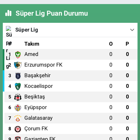
Süper Lig Puan Durumu
Süper Lig
#
Takım
O
P
Amed
0
0
1
Erzurumspor FK
0
0
2
Başakşehir
0
0
3
Kocaelispor
0
0
4
Beşiktaş
0
0
5
Eyüpspor
0
0
6
Galatasaray
0
0
7
Çorum FK
0
0
8
Gaziantep FK
0
0
9