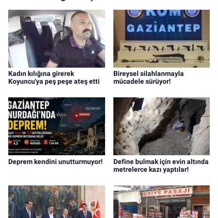
Kadın kılığına girerek
Bireysel silahlanmayla
Koyuncu'ya peş peşe ateş etti
mücadele sürüyor!
Deprem kendini unutturmuyor!
Define bulmak için evin altında
metrelerce kazı yaptılar!