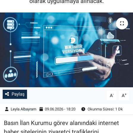
olarak uygulamaya alınacak.
Paylaş
-
+
A
A
Leyla Albayram
09.06.2026 - 18:20
Okunma Süresi: 1 Dk
Basın İlan Kurumu görev alanındaki internet
haber sitelerinin ziyaretçi trafiklerini