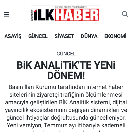
EKONOMİ
Beyoğlu Hava Durumu
ASAYİŞ
GÜNCEL
SİYASET
DÜNYA
EKONOMİ
SİYASET
Beyoğlu Trafik Yoğunluk Haritası
SAĞLIK
Süper Lig Puan Durumu ve Fikstür
GÜNCEL
BiK ANALiTiK’TE YENi
SPOR
Tüm Manşetler
DÖNEM!
TEKNOLOJİ
Son Dakika Haberleri
Basın İlan Kurumu tarafından internet haber
sitelerinin ziyaretçi trafiğinin ölçümlenmesi
ASAYİŞ
Haber Arşivi
amacıyla geliştirilen BİK Analitik sistemi, dijital
yayıncılık ekosisteminin değişen dinamikleri ve
EĞİTİM
güncel ihtiyaçlar doğrultusunda güncelleniyor.
Yeni versiyon, Temmuz ayı itibarıyla kademeli
KÜLTÜR - SANAT