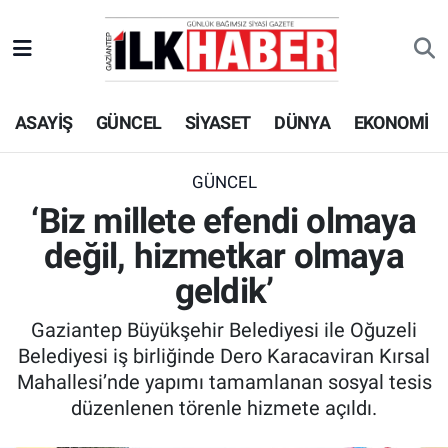
EKONOMİ
Beyoğlu Hava Durumu
ASAYİŞ
GÜNCEL
SİYASET
DÜNYA
EKONOMİ
SİYASET
Beyoğlu Trafik Yoğunluk Haritası
SAĞLIK
Süper Lig Puan Durumu ve Fikstür
GÜNCEL
‘Biz millete efendi olmaya
SPOR
Tüm Manşetler
değil, hizmetkar olmaya
TEKNOLOJİ
Son Dakika Haberleri
geldik’
Gaziantep Büyükşehir Belediyesi ile Oğuzeli
ASAYİŞ
Haber Arşivi
Belediyesi iş birliğinde Dero Karacaviran Kırsal
Mahallesi’nde yapımı tamamlanan sosyal tesis
EĞİTİM
düzenlenen törenle hizmete açıldı.
KÜLTÜR - SANAT