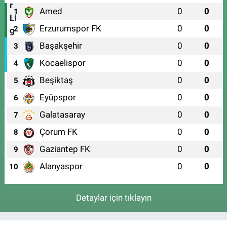
Amed
0
0
1
Erzurumspor FK
0
0
2
Başakşehir
0
0
3
Kocaelispor
0
0
4
Beşiktaş
0
0
5
Eyüpspor
0
0
6
Galatasaray
0
0
7
Çorum FK
0
0
8
Gaziantep FK
0
0
9
Alanyaspor
0
0
10
Detaylar için tıklayın