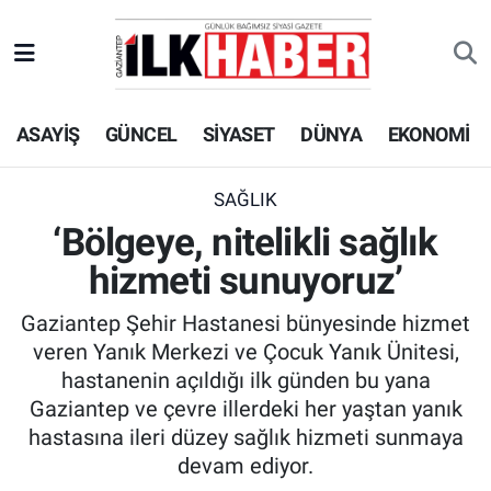
EKONOMİ
Beyoğlu Hava Durumu
ASAYİŞ
GÜNCEL
SİYASET
DÜNYA
EKONOMİ
SİYASET
Beyoğlu Trafik Yoğunluk Haritası
SAĞLIK
Süper Lig Puan Durumu ve Fikstür
SAĞLIK
‘Bölgeye, nitelikli sağlık
SPOR
Tüm Manşetler
hizmeti sunuyoruz’
TEKNOLOJİ
Son Dakika Haberleri
Gaziantep Şehir Hastanesi bünyesinde hizmet
veren Yanık Merkezi ve Çocuk Yanık Ünitesi,
ASAYİŞ
Haber Arşivi
hastanenin açıldığı ilk günden bu yana
Gaziantep ve çevre illerdeki her yaştan yanık
EĞİTİM
hastasına ileri düzey sağlık hizmeti sunmaya
devam ediyor.
KÜLTÜR - SANAT