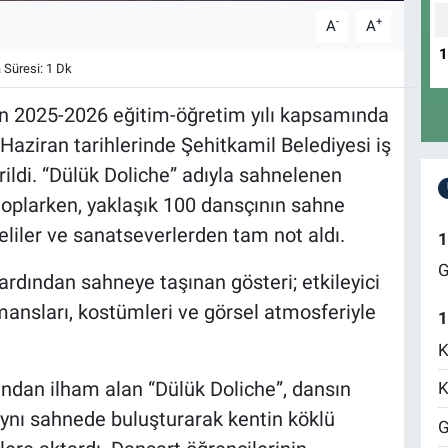
-
+
A
A
Süresi: 1 Dk
n 2025-2026 eğitim-öğretim yılı kapsamında
 Haziran tarihlerinde Şehitkamil Belediyesi iş
irildi. “Dülük Doliche” adıyla sahnelenen
 toplarken, yaklaşık 100 dansçının sahne
eliler ve sanatseverlerden tam not aldı.
1
G
ardından sahneye taşınan gösteri; etkileyici
rmansları, kostümleri ve görsel atmosferiyle
1
K
sından ilham alan “Dülük Doliche”, dansın
K
aynı sahnede buluşturarak kentin köklü
G