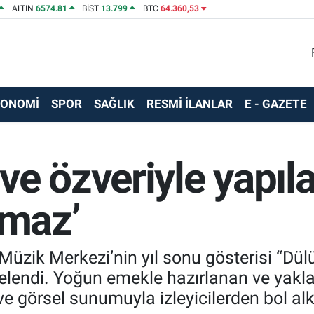
ALTIN
6574.81
BİST
13.799
BTC
64.360,53
KONOMİ
SPOR
SAĞLIK
RESMİ İLANLAR
E - GAZETE
e özveriyle yapıla
lmaz’
üzik Merkezi’nin yıl sonu gösterisi “Dülü
elendi. Yoğun emekle hazırlanan ve yakla
 ve görsel sunumuyla izleyicilerden bol alk