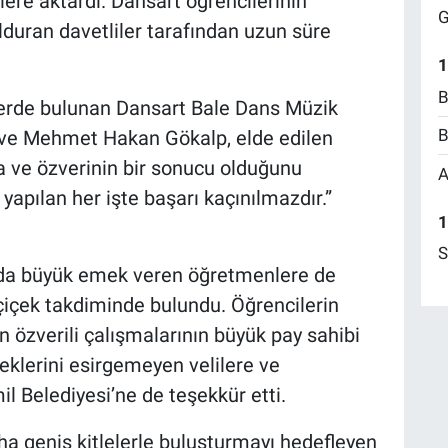
cilere aktardı. Dansart öğrencilerinin
G
lduran davetliler tarafından uzun süre
1
B
erde bulunan Dansart Bale Dans Müzik
B
ve Mehmet Hakan Gökalp, elde edilen
ma ve özverinin bir sonucu olduğunu
A
yapılan her işte başarı kaçınılmazdır.”
1
S
nda büyük emek veren öğretmenlere de
içek takdiminde bulundu. Öğrencilerin
 özverili çalışmalarının büyük pay sahibi
eklerini esirgemeyen velilere ve
l Belediyesi’ne de teşekkür etti.
aha geniş kitlelerle buluşturmayı hedefleyen