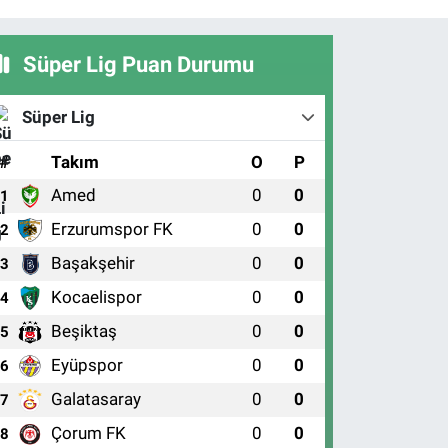
Süper Lig Puan Durumu
Süper Lig
#
Takım
O
P
Amed
0
0
1
Erzurumspor FK
0
0
2
Başakşehir
0
0
3
Kocaelispor
0
0
4
Beşiktaş
0
0
5
Eyüpspor
0
0
6
Galatasaray
0
0
7
Çorum FK
0
0
8