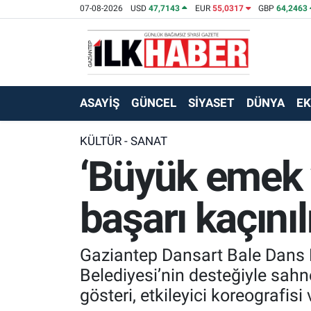
07-08-2026
USD
47,7143
EUR
55,0317
GBP
64,2463
EKONOMİ
Beyoğlu Hava Durumu
SİYASET
Beyoğlu Trafik Yoğunluk Haritası
ASAYİŞ
GÜNCEL
SİYASET
DÜNYA
E
SAĞLIK
Süper Lig Puan Durumu ve Fikstür
KÜLTÜR - SANAT
‘Büyük emek v
SPOR
Tüm Manşetler
TEKNOLOJİ
Son Dakika Haberleri
başarı kaçını
ASAYİŞ
Haber Arşivi
Gaziantep Dansart Bale Dans M
EĞİTİM
Belediyesi’nin desteğiyle sahn
gösteri, etkileyici koreografisi
KÜLTÜR - SANAT