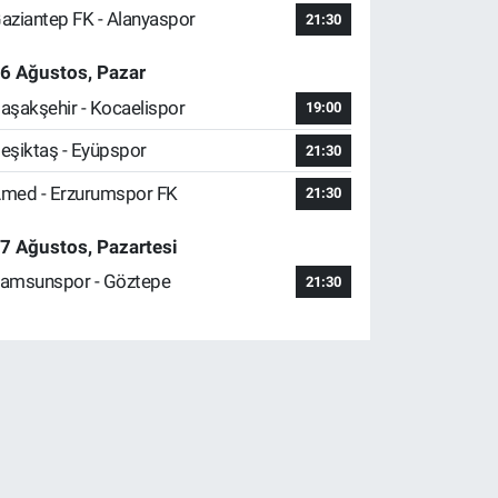
aziantep FK - Alanyaspor
21:30
6 Ağustos, Pazar
aşakşehir - Kocaelispor
19:00
eşiktaş - Eyüpspor
21:30
med - Erzurumspor FK
21:30
7 Ağustos, Pazartesi
amsunspor - Göztepe
21:30