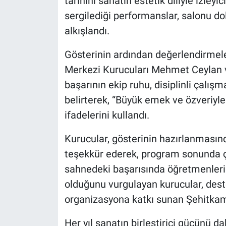
tarihini sanatın estetik diliyle izleyi
sergilediği performanslar, salonu do
alkışlandı.
Gösterinin ardından değerlendirmel
Merkezi Kurucuları Mehmet Ceylan 
başarının ekip ruhu, disiplinli çalış
belirterek, “Büyük emek ve özveriyle 
ifadelerini kullandı.
Kurucular, gösterinin hazırlanması
teşekkür ederek, program sonunda ç
sahnedeki başarısında öğretmenlerin
olduğunu vurgulayan kurucular, dest
organizasyona katkı sunan Şehitkami
Her yıl sanatın birleştirici gücünü d