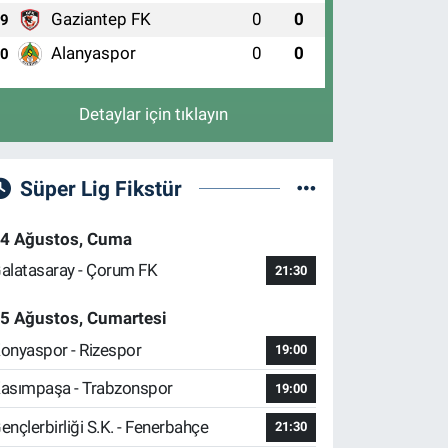
Gaziantep FK
0
0
9
Alanyaspor
0
0
10
Detaylar için tıklayın
Süper Lig Fikstür
4 Ağustos, Cuma
alatasaray - Çorum FK
21:30
5 Ağustos, Cumartesi
onyaspor - Rizespor
19:00
asımpaşa - Trabzonspor
19:00
ençlerbirliği S.K. - Fenerbahçe
21:30