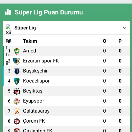
Süper Lig Puan Durumu
Süper Lig
#
Takım
O
P
Amed
0
0
1
Erzurumspor FK
0
0
2
Başakşehir
0
0
3
Kocaelispor
0
0
4
Beşiktaş
0
0
5
Eyüpspor
0
0
6
Galatasaray
0
0
7
Çorum FK
0
0
8
Gaziantep FK
0
0
9