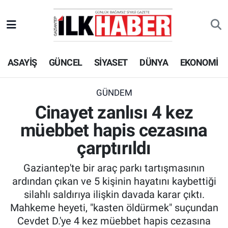
EKONOMİ
Beyoğlu Hava Durumu
ASAYİŞ
GÜNCEL
SİYASET
DÜNYA
EKONOMİ
SİYASET
Beyoğlu Trafik Yoğunluk Haritası
SAĞLIK
Süper Lig Puan Durumu ve Fikstür
GÜNDEM
Cinayet zanlısı 4 kez
SPOR
Tüm Manşetler
müebbet hapis cezasına
TEKNOLOJİ
Son Dakika Haberleri
çarptırıldı
Gaziantep'te bir araç parkı tartışmasının
ASAYİŞ
Haber Arşivi
ardından çıkan ve 5 kişinin hayatını kaybettiği
silahlı saldırıya ilişkin davada karar çıktı.
EĞİTİM
Mahkeme heyeti, "kasten öldürmek" suçundan
Cevdet D.'ye 4 kez müebbet hapis cezasına
KÜLTÜR - SANAT