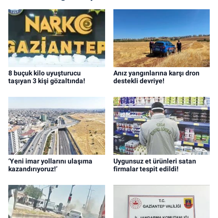
8 buçuk kilo uyuşturucu
Anız yangınlarına karşı dron
taşıyan 3 kişi gözaltında!
destekli devriye!
‘Yeni imar yollarını ulaşıma
Uygunsuz et ürünleri satan
kazandırıyoruz!’
firmalar tespit edildi!