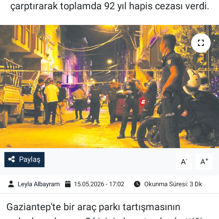
çarptırarak toplamda 92 yıl hapis cezası verdi.
Paylaş
-
+
A
A
Leyla Albayram
15.05.2026 - 17:02
Okunma Süresi: 3 Dk
Gaziantep'te bir araç parkı tartışmasının