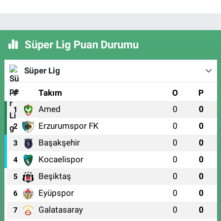
Süper Lig Puan Durumu
Süper Lig
#
Takım
O
P
Amed
0
0
1
Erzurumspor FK
0
0
2
Başakşehir
0
0
3
Kocaelispor
0
0
4
Beşiktaş
0
0
5
Eyüpspor
0
0
6
Galatasaray
0
0
7