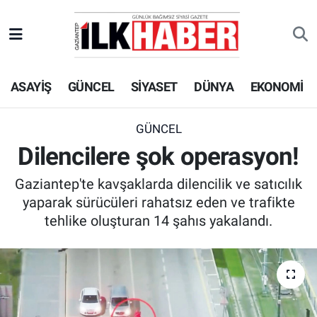
EKONOMİ
Beyoğlu Hava Durumu
ASAYİŞ
GÜNCEL
SİYASET
DÜNYA
EKONOMİ
SİYASET
Beyoğlu Trafik Yoğunluk Haritası
SAĞLIK
Süper Lig Puan Durumu ve Fikstür
GÜNCEL
Dilencilere şok operasyon!
SPOR
Tüm Manşetler
Gaziantep'te kavşaklarda dilencilik ve satıcılık
TEKNOLOJİ
Son Dakika Haberleri
yaparak sürücüleri rahatsız eden ve trafikte
tehlike oluşturan 14 şahıs yakalandı.
ASAYİŞ
Haber Arşivi
EĞİTİM
KÜLTÜR - SANAT