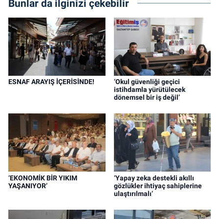
Bunlar da ilginizi çekebilir
ESNAF ARAYIŞ İÇERİSİNDE!
‘Okul güvenliği geçici
istihdamla yürütülecek
dönemsel bir iş değil’
‘EKONOMİK BİR YIKIM
‘Yapay zeka destekli akıllı
YAŞANIYOR’
gözlükler ihtiyaç sahiplerine
ulaştırılmalı’