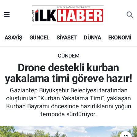
EKONOMİ
Beyoğlu Hava Durumu
ASAYİŞ
GÜNCEL
SİYASET
DÜNYA
EKONOMİ
SİYASET
Beyoğlu Trafik Yoğunluk Haritası
SAĞLIK
Süper Lig Puan Durumu ve Fikstür
GÜNDEM
Drone destekli kurban
SPOR
Tüm Manşetler
yakalama timi göreve hazır!
TEKNOLOJİ
Son Dakika Haberleri
Gaziantep Büyükşehir Belediyesi tarafından
oluşturulan “Kurban Yakalama Timi”, yaklaşan
ASAYİŞ
Haber Arşivi
Kurban Bayramı öncesinde hazırlıklarını yoğun
tempoda sürdürüyor.
EĞİTİM
KÜLTÜR - SANAT