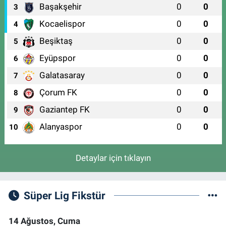
Başakşehir
0
0
3
Kocaelispor
0
0
4
Beşiktaş
0
0
5
Eyüpspor
0
0
6
Galatasaray
0
0
7
Çorum FK
0
0
8
Gaziantep FK
0
0
9
Alanyaspor
0
0
10
Detaylar için tıklayın
Süper Lig Fikstür
14 Ağustos, Cuma