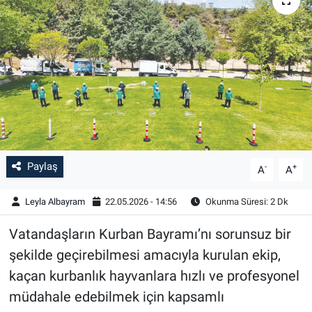
Paylaş
-
+
A
A
Leyla Albayram
22.05.2026 - 14:56
Okunma Süresi: 2 Dk
Vatandaşların Kurban Bayramı’nı sorunsuz bir
şekilde geçirebilmesi amacıyla kurulan ekip,
kaçan kurbanlık hayvanlara hızlı ve profesyonel
müdahale edebilmek için kapsamlı