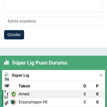
Gönder
Süper Lig Puan Durumu
Süper Lig
#
Takım
O
P
Amed
0
0
1
Erzurumspor FK
0
0
2