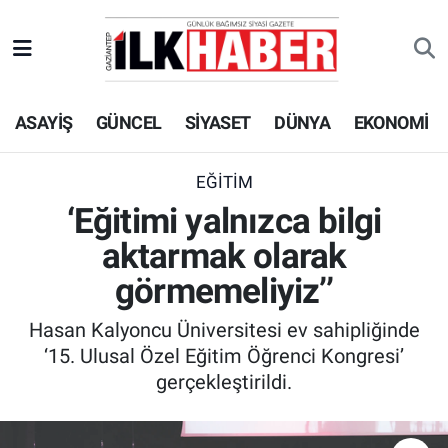
EKONOMİ
Beyoğlu Hava Durumu
ASAYİŞ
GÜNCEL
SİYASET
DÜNYA
EKONOMİ
SİYASET
Beyoğlu Trafik Yoğunluk Haritası
SAĞLIK
Süper Lig Puan Durumu ve Fikstür
EĞİTİM
‘Eğitimi yalnızca bilgi
SPOR
Tüm Manşetler
aktarmak olarak
TEKNOLOJİ
Son Dakika Haberleri
görmemeliyiz’’
Hasan Kalyoncu Üniversitesi ev sahipliğinde
ASAYİŞ
Haber Arşivi
‘15. Ulusal Özel Eğitim Öğrenci Kongresi’
gerçekleştirildi.
EĞİTİM
KÜLTÜR - SANAT