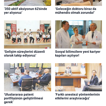
‘350 aktif aksiyonun 62’sinde
‘Geleceğin doktoru biraz da
yer alıyoruz’
mühendis olmak zorunda!’
‘Gelişim süreçlerini düzenli
Sosyal bilimcilere yeni kariyer
olarak takip ediyoruz’
kapıları açılıyor!
‘Uluslararası patent
‘Farklı anestezi yöntemlerinin
portföyünün geliştirilmesi
etkilerini araştıracağız’
gerek’