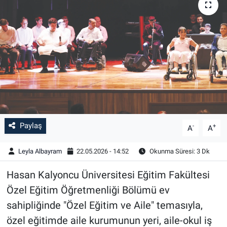
Paylaş
-
+
A
A
Leyla Albayram
22.05.2026 - 14:52
Okunma Süresi: 3 Dk
Hasan Kalyoncu Üniversitesi Eğitim Fakültesi
Özel Eğitim Öğretmenliği Bölümü ev
sahipliğinde "Özel Eğitim ve Aile" temasıyla,
özel eğitimde aile kurumunun yeri, aile-okul iş