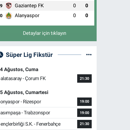
Gaziantep FK
0
0
9
Alanyaspor
0
0
10
Detaylar için tıklayın
Süper Lig Fikstür
4 Ağustos, Cuma
alatasaray - Çorum FK
21:30
5 Ağustos, Cumartesi
onyaspor - Rizespor
19:00
asımpaşa - Trabzonspor
19:00
ençlerbirliği S.K. - Fenerbahçe
21:30