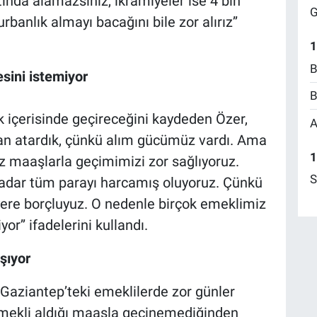
tında alamazsınız, ikramiyeler ise 4 bin
G
urbanlık almayı bacağını bile zor alırız’’
1
B
sini istemiyor
B
 içerisinde geçireceğini kaydeden Özer,
A
can atardık, çünkü alım gücümüz vardı. Ama
1
 maaşlarla geçimimizi zor sağlıyoruz.
S
adar tüm parayı harcamış oluyoruz. Çünkü
yere borçluyuz. O nedenle birçok emeklimiz
r’’ ifadelerini kullandı.
ışıyor
i Gaziantep’teki emeklilerde zor günler
mekli aldığı maaşla geçinemediğinden