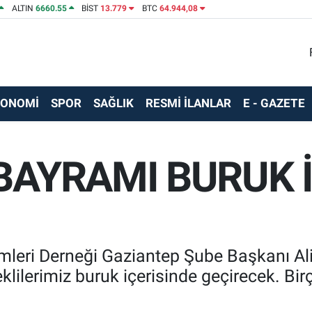
ALTIN
6660.55
BİST
13.779
BTC
64.944,08
KONOMİ
SPOR
SAĞLIK
RESMİ İLANLAR
E - GAZETE
BAYRAMI BURUK 
imleri Derneği Gaziantep Şube Başkanı Ali
klilerimiz buruk içerisinde geçirecek. B