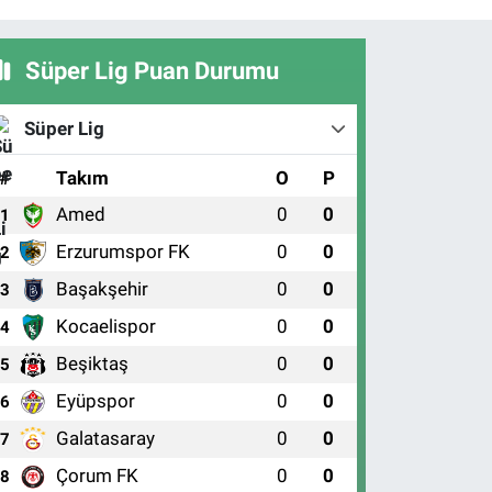
Süper Lig Puan Durumu
Süper Lig
#
Takım
O
P
Amed
0
0
1
Erzurumspor FK
0
0
2
Başakşehir
0
0
3
Kocaelispor
0
0
4
Beşiktaş
0
0
5
Eyüpspor
0
0
6
Galatasaray
0
0
7
Çorum FK
0
0
8