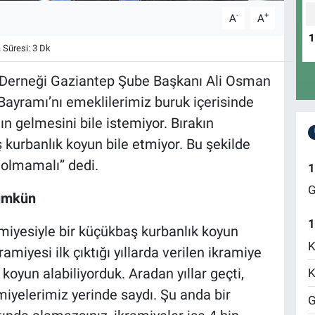
-
+
A
A
Süresi: 3 Dk
i Derneği Gaziantep Şube Başkanı Ali Osman
 Bayramı’nı emeklilerimiz buruk içerisinde
n gelmesini bile istemiyor. Bırakın
kurbanlık koyun bile etmiyor. Bu şekilde
olmamalı’’ dedi.
1
G
mümkün
1
amiyesiyle bir küçükbaş kurbanlık koyun
K
ramiyesi ilk çıktığı yıllarda verilen ikramiye
k koyun alabiliyorduk. Aradan yıllar geçti,
K
miyelerimiz yerinde saydı. Şu anda bir
G