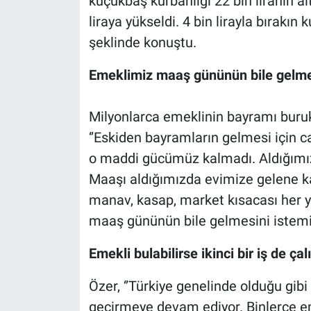
küçükbaş kurbanlığı 22 bin liranın al
liraya yükseldi. 4 bin lirayla bırakın k
şeklinde konuştu.
Emeklimiz maaş gününün bile gelme
Milyonlarca emeklinin bayramı buruk
‘’Eskiden bayramların gelmesi için 
o maddi gücümüz kalmadı. Aldığımız
Maaşı aldığımızda evimize gelene k
manav, kasap, market kısacası her 
maaş gününün bile gelmesini istemiyo
Emekli bulabilirse ikinci bir iş de çal
Özer, ‘’Türkiye genelinde olduğu gib
geçirmeye devam ediyor. Binlerce e