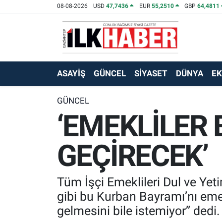
08-08-2026
USD
47,7436
EUR
55,2510
GBP
64,4811
EKONOMİ
Beyoğlu Hava Durumu
SİYASET
Beyoğlu Trafik Yoğunluk Haritası
ASAYİŞ
GÜNCEL
SİYASET
DÜNYA
E
SAĞLIK
Süper Lig Puan Durumu ve Fikstür
GÜNCEL
‘EMEKLİLER 
SPOR
Tüm Manşetler
TEKNOLOJİ
Son Dakika Haberleri
GEÇİRECEK’
ASAYİŞ
Haber Arşivi
Tüm İşçi Emeklileri Dul ve Yet
EĞİTİM
gibi bu Kurban Bayramı’nı eme
gelmesini bile istemiyor’’ dedi.
KÜLTÜR - SANAT