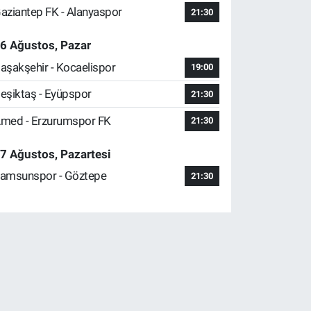
aziantep FK - Alanyaspor
21:30
6 Ağustos, Pazar
aşakşehir - Kocaelispor
19:00
eşiktaş - Eyüpspor
21:30
med - Erzurumspor FK
21:30
7 Ağustos, Pazartesi
amsunspor - Göztepe
21:30