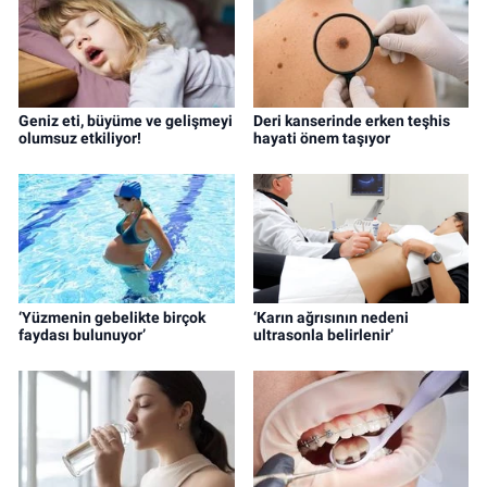
Geniz eti, büyüme ve gelişmeyi
Deri kanserinde erken teşhis
olumsuz etkiliyor!
hayati önem taşıyor
‘Yüzmenin gebelikte birçok
‘Karın ağrısının nedeni
faydası bulunuyor’
ultrasonla belirlenir’