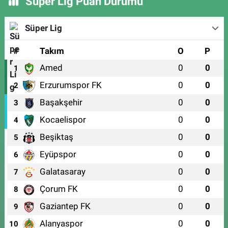
Süper Lig Puan Durumu
Süper Lig
#
Takım
O
P
Amed
0
0
1
Erzurumspor FK
0
0
2
Başakşehir
0
0
3
Kocaelispor
0
0
4
Beşiktaş
0
0
5
Eyüpspor
0
0
6
Galatasaray
0
0
7
Çorum FK
0
0
8
Gaziantep FK
0
0
9
Alanyaspor
0
0
10