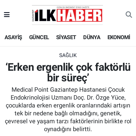
EKONOMİ
Beyoğlu Hava Durumu
ASAYİŞ
GÜNCEL
SİYASET
DÜNYA
EKONOMİ
SİYASET
Beyoğlu Trafik Yoğunluk Haritası
SAĞLIK
Süper Lig Puan Durumu ve Fikstür
SAĞLIK
‘Erken ergenlik çok faktörlü
SPOR
Tüm Manşetler
bir süreç’
TEKNOLOJİ
Son Dakika Haberleri
Medical Point Gaziantep Hastanesi Çocuk
Endokrinolojisi Uzmanı Doç. Dr. Özge Yüce,
ASAYİŞ
Haber Arşivi
çocuklarda erken ergenlik oranlarındaki artışın
tek bir nedene bağlı olmadığını, genetik,
EĞİTİM
çevresel ve yaşam tarzı faktörlerinin birlikte rol
oynadığını belirtti.
KÜLTÜR - SANAT