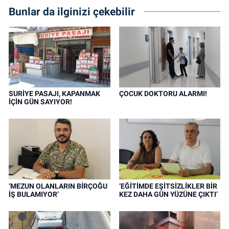
Bunlar da ilginizi çekebilir
SURİYE PASAJI, KAPANMAK
ÇOCUK DOKTORU ALARMI!
İÇİN GÜN SAYIYOR!
‘MEZUN OLANLARIN BİRÇOĞU
‘EĞİTİMDE EŞİTSİZLİKLER BİR
İŞ BULAMIYOR’
KEZ DAHA GÜN YÜZÜNE ÇIKTI’