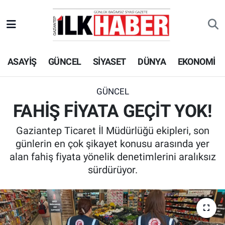
EKONOMİ
Beyoğlu Hava Durumu
ASAYİŞ
GÜNCEL
SİYASET
DÜNYA
EKONOMİ
SİYASET
Beyoğlu Trafik Yoğunluk Haritası
SAĞLIK
Süper Lig Puan Durumu ve Fikstür
GÜNCEL
FAHİŞ FİYATA GEÇİT YOK!
SPOR
Tüm Manşetler
Gaziantep Ticaret İl Müdürlüğü ekipleri, son
TEKNOLOJİ
Son Dakika Haberleri
günlerin en çok şikayet konusu arasında yer
alan fahiş fiyata yönelik denetimlerini aralıksız
ASAYİŞ
Haber Arşivi
sürdürüyor.
EĞİTİM
KÜLTÜR - SANAT