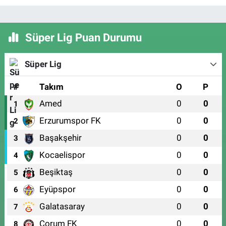
Süper Lig Puan Durumu
Süper Lig
#
Takım
O
P
Amed
0
0
1
Erzurumspor FK
0
0
2
Başakşehir
0
0
3
Kocaelispor
0
0
4
Beşiktaş
0
0
5
Eyüpspor
0
0
6
Galatasaray
0
0
7
Çorum FK
0
0
8