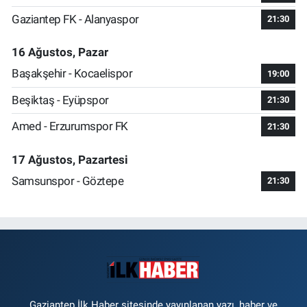
Gaziantep FK - Alanyaspor
21:30
16 Ağustos, Pazar
Başakşehir - Kocaelispor
19:00
Beşiktaş - Eyüpspor
21:30
Amed - Erzurumspor FK
21:30
17 Ağustos, Pazartesi
Samsunspor - Göztepe
21:30
Gaziantep İlk Haber sitesinde yayınlanan yazı, haber ve