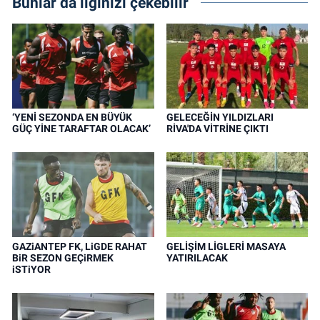
Bunlar da ilginizi çekebilir
‘YENİ SEZONDA EN BÜYÜK
GELECEĞİN YILDIZLARI
GÜÇ YİNE TARAFTAR OLACAK’
RİVA'DA VİTRİNE ÇIKTI
GAZiANTEP FK, LiGDE RAHAT
GELİŞİM LİGLERİ MASAYA
BiR SEZON GEÇiRMEK
YATIRILACAK
iSTiYOR