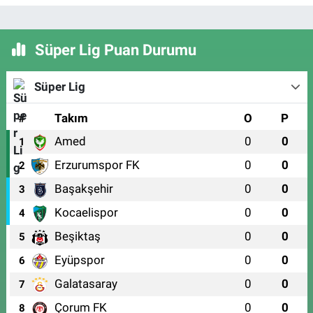
Süper Lig Puan Durumu
Süper Lig
#
Takım
O
P
Amed
0
0
1
Erzurumspor FK
0
0
2
Başakşehir
0
0
3
Kocaelispor
0
0
4
Beşiktaş
0
0
5
Eyüpspor
0
0
6
Galatasaray
0
0
7
Çorum FK
0
0
8