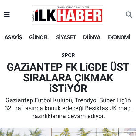
EKONOMİ
Beyoğlu Hava Durumu
ASAYİŞ
GÜNCEL
SİYASET
DÜNYA
EKONOMİ
SİYASET
Beyoğlu Trafik Yoğunluk Haritası
SAĞLIK
Süper Lig Puan Durumu ve Fikstür
SPOR
GAZiANTEP FK LiGDE ÜST
SPOR
Tüm Manşetler
SIRALARA ÇIKMAK
TEKNOLOJİ
Son Dakika Haberleri
iSTiYOR
Gaziantep Futbol Kulübü, Trendyol Süper Lig’in
ASAYİŞ
Haber Arşivi
32. haftasında konuk edeceği Beşiktaş JK maçı
hazırlıklarına devam ediyor.
EĞİTİM
KÜLTÜR - SANAT