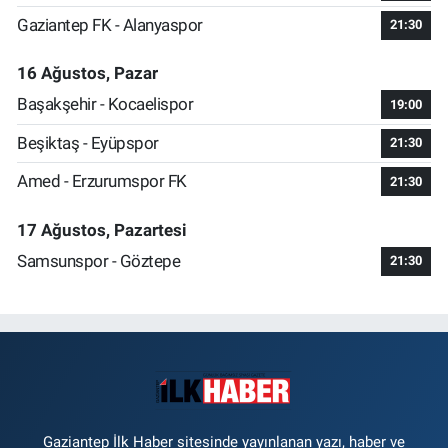
Gaziantep FK - Alanyaspor
21:30
16 Ağustos, Pazar
Başakşehir - Kocaelispor
19:00
Beşiktaş - Eyüpspor
21:30
Amed - Erzurumspor FK
21:30
17 Ağustos, Pazartesi
Samsunspor - Göztepe
21:30
Gaziantep İlk Haber sitesinde yayınlanan yazı, haber ve