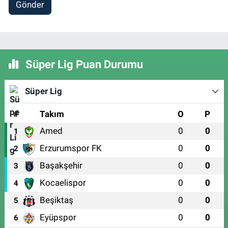
Gönder
Süper Lig Puan Durumu
Süper Lig
#
Takım
O
P
Amed
0
0
1
Erzurumspor FK
0
0
2
Başakşehir
0
0
3
Kocaelispor
0
0
4
Beşiktaş
0
0
5
Eyüpspor
0
0
6