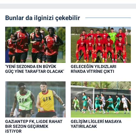
Bunlar da ilginizi çekebilir
‘YENİ SEZONDA EN BÜYÜK
GELECEĞİN YILDIZLARI
GÜÇ YİNE TARAFTAR OLACAK’
RİVA'DA VİTRİNE ÇIKTI
GAZiANTEP FK, LiGDE RAHAT
GELİŞİM LİGLERİ MASAYA
BiR SEZON GEÇiRMEK
YATIRILACAK
iSTiYOR