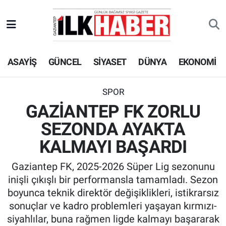
EKONOMİ
Beyoğlu Hava Durumu
ASAYİŞ
GÜNCEL
SİYASET
DÜNYA
EKONOMİ
SİYASET
Beyoğlu Trafik Yoğunluk Haritası
SAĞLIK
Süper Lig Puan Durumu ve Fikstür
SPOR
GAZİANTEP FK ZORLU
SPOR
Tüm Manşetler
SEZONDA AYAKTA
TEKNOLOJİ
Son Dakika Haberleri
KALMAYI BAŞARDI
Gaziantep FK, 2025-2026 Süper Lig sezonunu
ASAYİŞ
Haber Arşivi
inişli çıkışlı bir performansla tamamladı. Sezon
boyunca teknik direktör değişiklikleri, istikrarsız
EĞİTİM
sonuçlar ve kadro problemleri yaşayan kırmızı-
siyahlılar, buna rağmen ligde kalmayı başararak
KÜLTÜR - SANAT