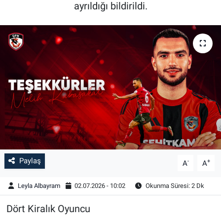
ayrıldığı bildirildi.
Paylaş
-
+
A
A
Leyla Albayram
02.07.2026 - 10:02
Okunma Süresi: 2 Dk
Dört Kiralık Oyuncu