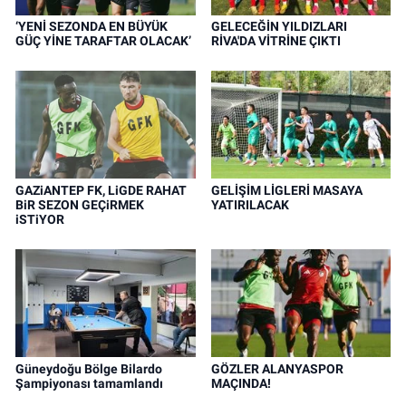
‘YENİ SEZONDA EN BÜYÜK
GELECEĞİN YILDIZLARI
GÜÇ YİNE TARAFTAR OLACAK’
RİVA'DA VİTRİNE ÇIKTI
GAZiANTEP FK, LiGDE RAHAT
GELİŞİM LİGLERİ MASAYA
BiR SEZON GEÇiRMEK
YATIRILACAK
iSTiYOR
Güneydoğu Bölge Bilardo
GÖZLER ALANYASPOR
Şampiyonası tamamlandı
MAÇINDA!