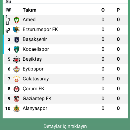
#
Takım
O
P
Amed
0
0
1
Erzurumspor FK
0
0
2
Başakşehir
0
0
3
Kocaelispor
0
0
4
Beşiktaş
0
0
5
Eyüpspor
0
0
6
Galatasaray
0
0
7
Çorum FK
0
0
8
Gaziantep FK
0
0
9
Alanyaspor
0
0
10
Detaylar için tıklayın