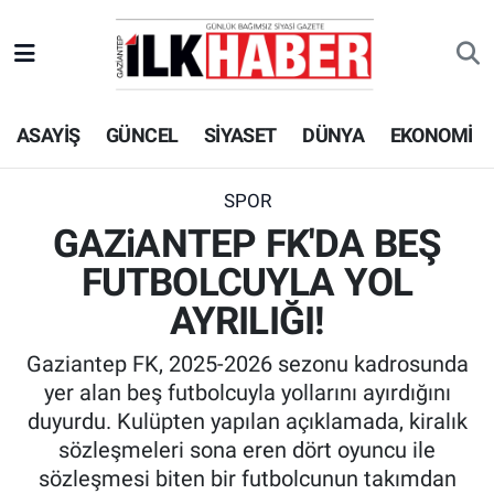
EKONOMİ
Beyoğlu Hava Durumu
ASAYİŞ
GÜNCEL
SİYASET
DÜNYA
EKONOMİ
SİYASET
Beyoğlu Trafik Yoğunluk Haritası
SAĞLIK
Süper Lig Puan Durumu ve Fikstür
SPOR
GAZiANTEP FK'DA BEŞ
SPOR
Tüm Manşetler
FUTBOLCUYLA YOL
TEKNOLOJİ
Son Dakika Haberleri
AYRILIĞI!
Gaziantep FK, 2025-2026 sezonu kadrosunda
ASAYİŞ
Haber Arşivi
yer alan beş futbolcuyla yollarını ayırdığını
duyurdu. Kulüpten yapılan açıklamada, kiralık
EĞİTİM
sözleşmeleri sona eren dört oyuncu ile
sözleşmesi biten bir futbolcunun takımdan
KÜLTÜR - SANAT