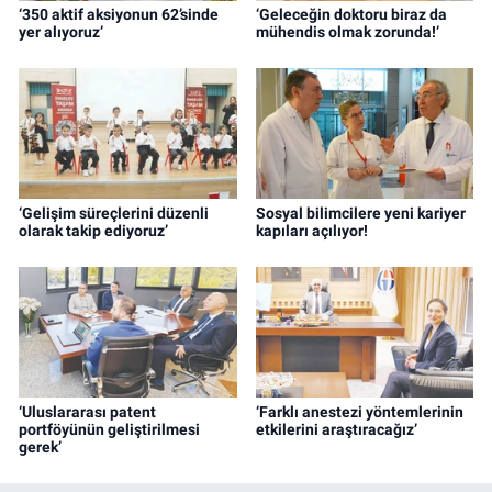
‘350 aktif aksiyonun 62’sinde
‘Geleceğin doktoru biraz da
yer alıyoruz’
mühendis olmak zorunda!’
‘Gelişim süreçlerini düzenli
Sosyal bilimcilere yeni kariyer
olarak takip ediyoruz’
kapıları açılıyor!
‘Uluslararası patent
‘Farklı anestezi yöntemlerinin
portföyünün geliştirilmesi
etkilerini araştıracağız’
gerek’