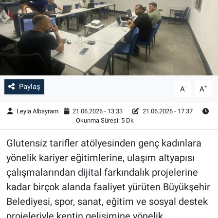
Paylaş
-
+
A
A
Leyla Albayram
21.06.2026 - 13:33
21.06.2026 - 17:37
Okunma Süresi: 5 Dk
Glutensiz tarifler atölyesinden genç kadınlara
yönelik kariyer eğitimlerine, ulaşım altyapısı
çalışmalarından dijital farkındalık projelerine
kadar birçok alanda faaliyet yürüten Büyükşehir
Belediyesi, spor, sanat, eğitim ve sosyal destek
projeleriyle kentin gelişimine yönelik