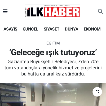
EKONOMİ
Beyoğlu Hava Durumu
ASAYİŞ
GÜNCEL
SİYASET
DÜNYA
EKONOMİ
SİYASET
Beyoğlu Trafik Yoğunluk Haritası
SAĞLIK
Süper Lig Puan Durumu ve Fikstür
EĞİTİM
‘Geleceğe ışık tutuyoruz’
SPOR
Tüm Manşetler
Gaziantep Büyükşehir Belediyesi, 7’den 70’e
TEKNOLOJİ
Son Dakika Haberleri
tüm vatandaşlara yönelik hizmet ve projelerini
bu hafta da aralıksız sürdürdü.
ASAYİŞ
Haber Arşivi
EĞİTİM
KÜLTÜR - SANAT