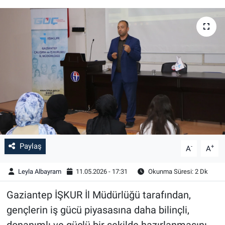
Paylaş
-
+
A
A
Leyla Albayram
11.05.2026 - 17:31
Okunma Süresi: 2 Dk
Gaziantep İŞKUR İl Müdürlüğü tarafından,
gençlerin iş gücü piyasasına daha bilinçli,