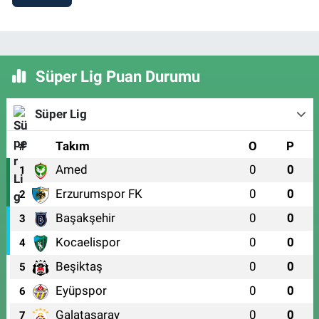
Süper Lig Puan Durumu
Süper Lig
#
Takım
O
P
Amed
0
0
1
Erzurumspor FK
0
0
2
Başakşehir
0
0
3
Kocaelispor
0
0
4
Beşiktaş
0
0
5
Eyüpspor
0
0
6
Galatasaray
0
0
7