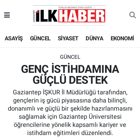
EKONOMİ
Beyoğlu Hava Durumu
ASAYİŞ
GÜNCEL
SİYASET
DÜNYA
EKONOMİ
SİYASET
Beyoğlu Trafik Yoğunluk Haritası
SAĞLIK
Süper Lig Puan Durumu ve Fikstür
GÜNCEL
GENÇ İSTİHDAMINA
SPOR
Tüm Manşetler
GÜÇLÜ DESTEK
TEKNOLOJİ
Son Dakika Haberleri
Gaziantep İŞKUR İl Müdürlüğü tarafından,
gençlerin iş gücü piyasasına daha bilinçli,
ASAYİŞ
Haber Arşivi
donanımlı ve güçlü bir şekilde hazırlanmasını
sağlamak için Gaziantep Üniversitesi
EĞİTİM
öğrencilerine yönelik kapsamlı kariyer ve
istihdam eğitimleri düzenlendi.
KÜLTÜR - SANAT