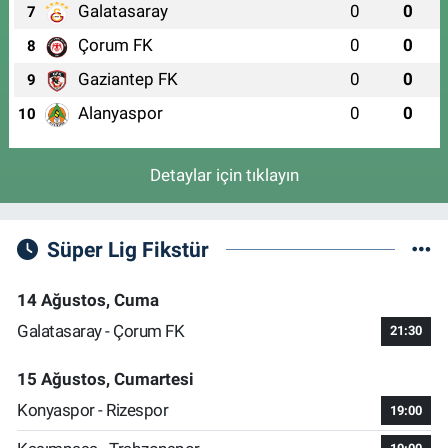
Galatasaray
0
0
7
Çorum FK
0
0
8
Gaziantep FK
0
0
9
Alanyaspor
0
0
10
Detaylar için tıklayın
Süper Lig Fikstür
14 Ağustos, Cuma
Galatasaray - Çorum FK
21:30
15 Ağustos, Cumartesi
Konyaspor - Rizespor
19:00