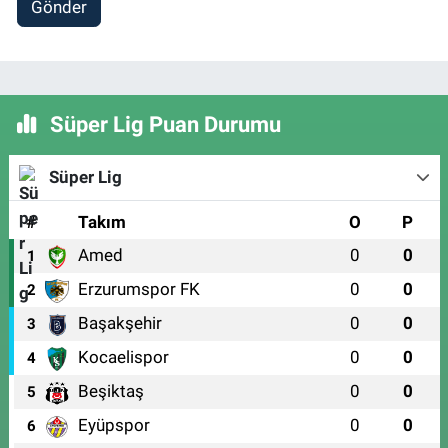
Gönder
Süper Lig Puan Durumu
Süper Lig
#
Takım
O
P
Amed
0
0
1
Erzurumspor FK
0
0
2
Başakşehir
0
0
3
Kocaelispor
0
0
4
Beşiktaş
0
0
5
Eyüpspor
0
0
6