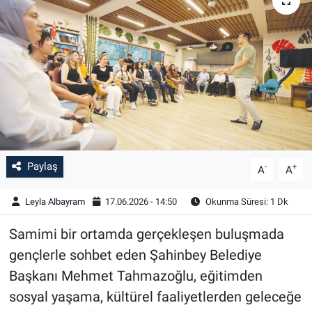
Paylaş
-
+
A
A
Leyla Albayram
17.06.2026 - 14:50
Okunma Süresi: 1 Dk
Samimi bir ortamda gerçekleşen buluşmada
gençlerle sohbet eden Şahinbey Belediye
Başkanı Mehmet Tahmazoğlu, eğitimden
sosyal yaşama, kültürel faaliyetlerden geleceğe