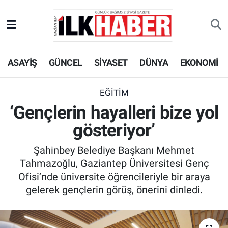
EKONOMİ
Beyoğlu Hava Durumu
ASAYİŞ
GÜNCEL
SİYASET
DÜNYA
EKONOMİ
SİYASET
Beyoğlu Trafik Yoğunluk Haritası
SAĞLIK
Süper Lig Puan Durumu ve Fikstür
EĞİTİM
‘Gençlerin hayalleri bize yol
SPOR
Tüm Manşetler
gösteriyor’
TEKNOLOJİ
Son Dakika Haberleri
Şahinbey Belediye Başkanı Mehmet
Tahmazoğlu, Gaziantep Üniversitesi Genç
ASAYİŞ
Haber Arşivi
Ofisi’nde üniversite öğrencileriyle bir araya
gelerek gençlerin görüş, önerini dinledi.
EĞİTİM
KÜLTÜR - SANAT