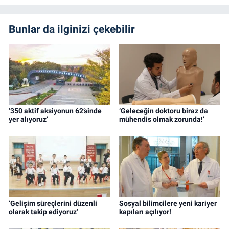
Bunlar da ilginizi çekebilir
‘350 aktif aksiyonun 62’sinde
‘Geleceğin doktoru biraz da
yer alıyoruz’
mühendis olmak zorunda!’
‘Gelişim süreçlerini düzenli
Sosyal bilimcilere yeni kariyer
olarak takip ediyoruz’
kapıları açılıyor!