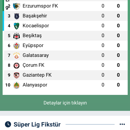
Erzurumspor FK
0
0
2
Başakşehir
0
0
3
Kocaelispor
0
0
4
Beşiktaş
0
0
5
Eyüpspor
0
0
6
Galatasaray
0
0
7
Çorum FK
0
0
8
Gaziantep FK
0
0
9
Alanyaspor
0
0
10
Detaylar için tıklayın
Süper Lig Fikstür