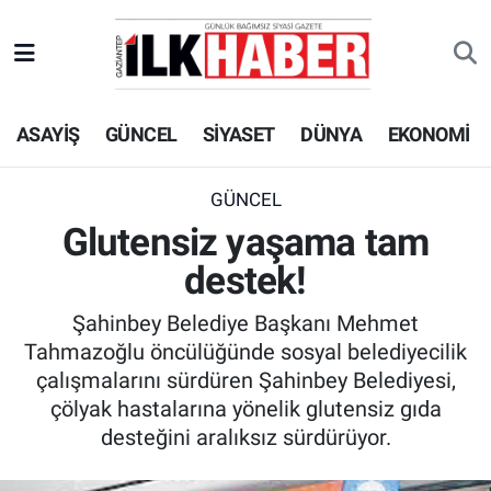
EKONOMİ
Beyoğlu Hava Durumu
ASAYİŞ
GÜNCEL
SİYASET
DÜNYA
EKONOMİ
SİYASET
Beyoğlu Trafik Yoğunluk Haritası
SAĞLIK
Süper Lig Puan Durumu ve Fikstür
GÜNCEL
Glutensiz yaşama tam
SPOR
Tüm Manşetler
destek!
TEKNOLOJİ
Son Dakika Haberleri
Şahinbey Belediye Başkanı Mehmet
Tahmazoğlu öncülüğünde sosyal belediyecilik
ASAYİŞ
Haber Arşivi
çalışmalarını sürdüren Şahinbey Belediyesi,
çölyak hastalarına yönelik glutensiz gıda
EĞİTİM
desteğini aralıksız sürdürüyor.
KÜLTÜR - SANAT