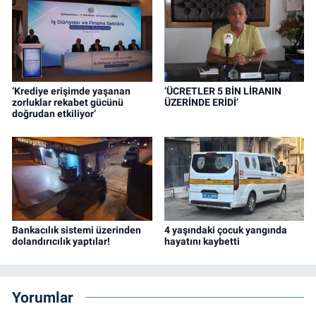
‘Krediye erişimde yaşanan
‘ÜCRETLER 5 BİN LİRANIN
zorluklar rekabet gücünü
ÜZERİNDE ERİDİ’
doğrudan etkiliyor’
Bankacılık sistemi üzerinden
4 yaşındaki çocuk yangında
dolandırıcılık yaptılar!
hayatını kaybetti
Yorumlar