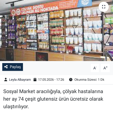
Paylaş
-
+
A
A
Leyla Albayram
17.05.2026 - 17:26
Okunma Süresi: 1 Dk
Sosyal Market aracılığıyla, çölyak hastalarına
her ay 74 çeşit glutensiz ürün ücretsiz olarak
ulaştırılıyor.