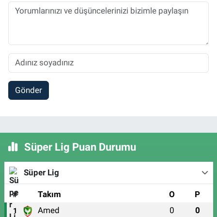
Gönder
Süper Lig Puan Durumu
Süper Lig
#
Takım
O
P
Amed
0
0
1