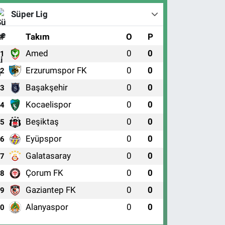
Süper Lig
#
Takım
O
P
Amed
0
0
1
Erzurumspor FK
0
0
2
Başakşehir
0
0
3
Kocaelispor
0
0
4
Beşiktaş
0
0
5
Eyüpspor
0
0
6
Galatasaray
0
0
7
Çorum FK
0
0
8
Gaziantep FK
0
0
9
Alanyaspor
0
0
10