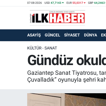
07-08-2026
USD
47,7143
EUR
55,0317
GBP
64,2463
EKONOMİ
Beyoğlu Hava Durumu
SİYASET
Beyoğlu Trafik Yoğunluk Haritası
ASAYİŞ
GÜNCEL
SİYASET
DÜNYA
E
SAĞLIK
Süper Lig Puan Durumu ve Fikstür
KÜLTÜR - SANAT
Gündüz okuld
SPOR
Tüm Manşetler
TEKNOLOJİ
Son Dakika Haberleri
Gaziantep Sanat Tiyatrosu, t
ASAYİŞ
Haber Arşivi
Çuvalladık” oyunuyla şehri k
EĞİTİM
KÜLTÜR - SANAT