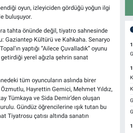
lendiği oyun, izleyiciden gördüğü yoğun ilgi
le buluşuyor.
ra tahta önünde değil, tiyatro sahnesinde
usu: Gaziantep Kültürü ve Kahkaha. Senaryo
1
Topal’ın yaptığı “Ailece Çuvalladık” oyunu
G
etirdiği yerel ağızla şehrin sanat
1
K
nedeki tüm oyuncuların aslında birer
 Özmutlu, Hayrettin Gemici, Mehmet Yıldız,
K
ay Tümkaya ve Sida Demir’den oluşan
G
ulu. Gündüz öğrencilerine ışık tutan bu
G
at Tiyatrosu çatısı altında sanatın
1