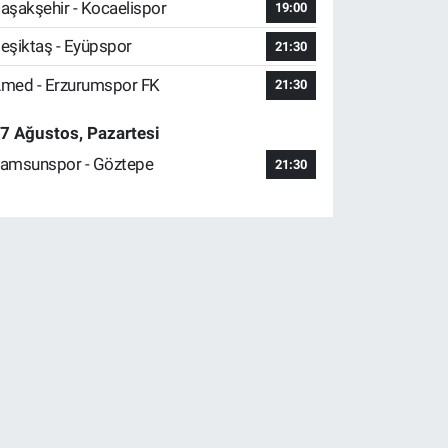
aşakşehir - Kocaelispor
19:00
eşiktaş - Eyüpspor
21:30
med - Erzurumspor FK
21:30
7 Ağustos, Pazartesi
amsunspor - Göztepe
21:30