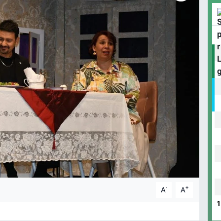
-
+
A
A