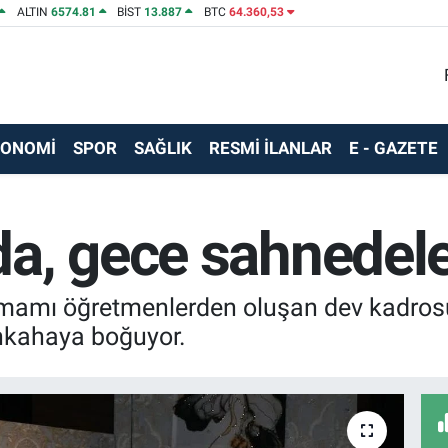
ALTIN
6574.81
BİST
13.887
BTC
64.360,53
KONOMİ
SPOR
SAĞLIK
RESMİ İLANLAR
E - GAZETE
a, gece sahnedele
amamı öğretmenlerden oluşan dev kadrosu
ahkahaya boğuyor.