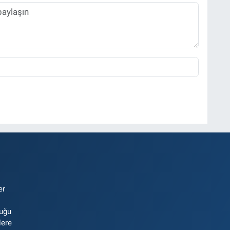
er
luğu
lere