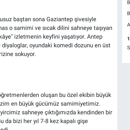
B
B
kusuz baştan sona Gaziantep şivesiyle
A
has o samimi ve sıcak dilini sahneye taşıyan
ikâye" izletmenin keyfini yaşatıyor. Antep
1
ğı diyaloglar, oyundaki komedi dozunu en üst
S
rizine sokuyor.
öğretmenlerden oluşan bu özel ekibin büyük
, “Bizim en büyük gücümüz samimiyetimiz.
yircimiz sahneye çıktığımızda kendinden bir
u da bizi her yıl 7-8 kez kapalı gişe
edi.