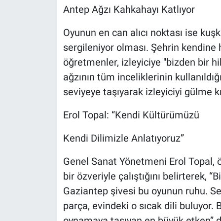
Antep Ağzı Kahkahayı Katlıyor
Oyunun en can alıcı noktası ise kuş
sergileniyor olması. Şehrin kendine 
öğretmenler, izleyiciye "bizden bir h
ağzının tüm inceliklerinin kullanıldı
seviyeye taşıyarak izleyiciyi gülme k
Erol Topal: “Kendi Kültürümüzü
Kendi Dilimizle Anlatıyoruz”
Genel Sanat Yönetmeni Erol Topal, 
bir özveriyle çalıştığını belirterek
Gaziantep şivesi bu oyunun ruhu. Se
parça, evindeki o sıcak dili buluyor. B
oynamaya taşıyan en büyük etken” d