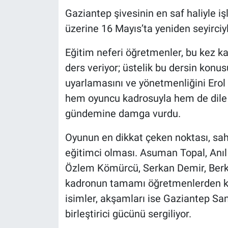
Gaziantep şivesinin en saf haliyle iş
üzerine 16 Mayıs’ta yeniden seyirciy
Eğitim neferi öğretmenler, bu kez ka
ders veriyor; üstelik bu dersin kon
uyarlamasını ve yönetmenliğini Erol 
hem oyuncu kadrosuyla hem de dile g
gündemine damga vurdu.
Oyunun en dikkat çeken noktası, sah
eğitimci olması. Asuman Topal, Anıl
Özlem Kömürcü, Serkan Demir, Berk
kadronun tamamı öğretmenlerden kur
isimler, akşamları ise Gaziantep San
birleştirici gücünü sergiliyor.