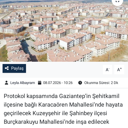
Paylaş
-
+
A
A
Leyla Albayram
08.07.2026 - 10:26
Okunma Süresi: 2 Dk
Protokol kapsamında Gaziantep’in Şehitkamil
ilçesine bağlı Karacaören Mahallesi’nde hayata
geçirilecek Kuzeyşehir ile Şahinbey ilçesi
Burçkarakuyu Mahallesi’nde inşa edilecek