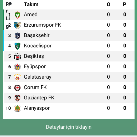
#
Takım
O
P
Amed
0
0
1
Erzurumspor FK
0
0
2
Başakşehir
0
0
3
Kocaelispor
0
0
4
Beşiktaş
0
0
5
Eyüpspor
0
0
6
Galatasaray
0
0
7
Çorum FK
0
0
8
Gaziantep FK
0
0
9
Alanyaspor
0
0
10
Detaylar için tıklayın