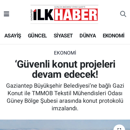
EKONOMİ
Beyoğlu Hava Durumu
ASAYİŞ
GÜNCEL
SİYASET
DÜNYA
EKONOMİ
SİYASET
Beyoğlu Trafik Yoğunluk Haritası
SAĞLIK
Süper Lig Puan Durumu ve Fikstür
EKONOMİ
‘Güvenli konut projeleri
SPOR
Tüm Manşetler
devam edecek!
TEKNOLOJİ
Son Dakika Haberleri
Gaziantep Büyükşehir Belediyesi’ne bağlı Gazi
Konut ile TMMOB Tekstil Mühendisleri Odası
ASAYİŞ
Haber Arşivi
Güney Bölge Şubesi arasında konut protokolü
imzalandı.
EĞİTİM
KÜLTÜR - SANAT