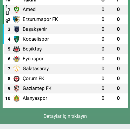
Amed
0
0
1
Erzurumspor FK
0
0
2
Başakşehir
0
0
3
Kocaelispor
0
0
4
Beşiktaş
0
0
5
Eyüpspor
0
0
6
Galatasaray
0
0
7
Çorum FK
0
0
8
Gaziantep FK
0
0
9
Alanyaspor
0
0
10
Detaylar için tıklayın