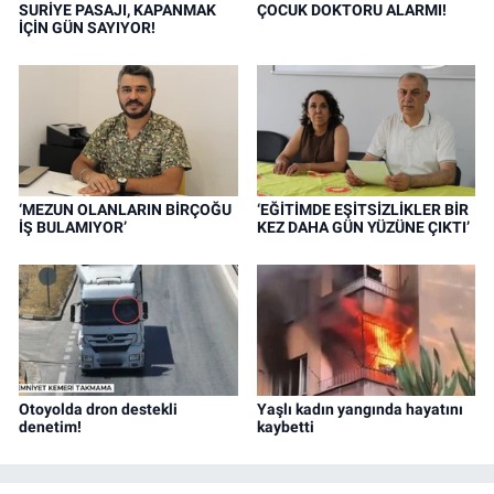
SURİYE PASAJI, KAPANMAK
ÇOCUK DOKTORU ALARMI!
İÇİN GÜN SAYIYOR!
‘MEZUN OLANLARIN BİRÇOĞU
‘EĞİTİMDE EŞİTSİZLİKLER BİR
İŞ BULAMIYOR’
KEZ DAHA GÜN YÜZÜNE ÇIKTI’
Otoyolda dron destekli
Yaşlı kadın yangında hayatını
denetim!
kaybetti