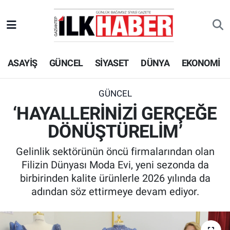
EKONOMİ
Beyoğlu Hava Durumu
ASAYİŞ
GÜNCEL
SİYASET
DÜNYA
EKONOMİ
SİYASET
Beyoğlu Trafik Yoğunluk Haritası
SAĞLIK
Süper Lig Puan Durumu ve Fikstür
GÜNCEL
‘HAYALLERİNİZİ GERÇEĞE
SPOR
Tüm Manşetler
DÖNÜŞTÜRELİM’
TEKNOLOJİ
Son Dakika Haberleri
Gelinlik sektörünün öncü firmalarından olan
Filizin Dünyası Moda Evi, yeni sezonda da
ASAYİŞ
Haber Arşivi
birbirinden kalite ürünlerle 2026 yılında da
adından söz ettirmeye devam ediyor.
EĞİTİM
KÜLTÜR - SANAT