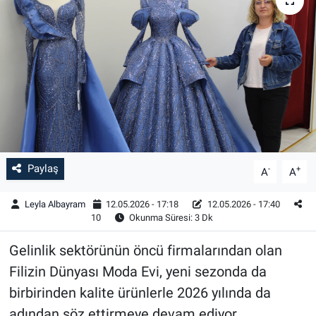
Paylaş
-
+
A
A
Leyla Albayram
12.05.2026 - 17:18
12.05.2026 - 17:40
10
Okunma Süresi: 3 Dk
Gelinlik sektörünün öncü firmalarından olan
Filizin Dünyası Moda Evi, yeni sezonda da
birbirinden kalite ürünlerle 2026 yılında da
adından söz ettirmeye devam ediyor.