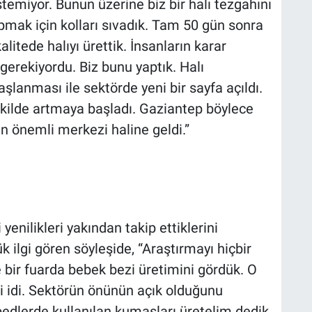
stemiyor. Bunun üzerine biz bir halı tezgahını
apmak için kolları sıvadık. Tam 50 gün sonra
litede halıyı ürettik. İnsanların karar
erekiyordu. Biz bunu yaptık. Halı
şlanması ile sektörde yeni bir sayfa açıldı.
şekilde artmaya başladı. Gaziantep böylece
n önemli merkezi haline geldi.”
 yenilikleri yakından takip ettiklerini
ilgi gören söyleşide, “Araştırmayı hiçbir
 bir fuarda bebek bezi üretimini gördük. O
 idi. Sektörün önünün açık olduğunu
pedlerde kullanılan kumaşları üretelim dedik.