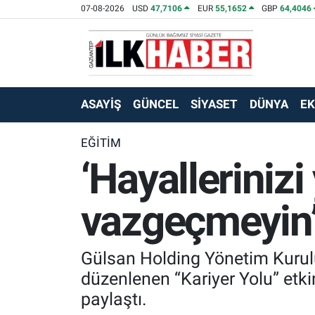
07-08-2026
USD
47,7106
EUR
55,1652
GBP
64,4046
EKONOMİ
Beyoğlu Hava Durumu
SİYASET
Beyoğlu Trafik Yoğunluk Haritası
ASAYİŞ
GÜNCEL
SİYASET
DÜNYA
E
SAĞLIK
Süper Lig Puan Durumu ve Fikstür
EĞİTİM
‘Hayallerinizi
SPOR
Tüm Manşetler
TEKNOLOJİ
Son Dakika Haberleri
vazgeçmeyin
ASAYİŞ
Haber Arşivi
Gülsan Holding Yönetim Kurulu
EĞİTİM
düzenlenen “Kariyer Yolu” etkin
paylaştı.
KÜLTÜR - SANAT