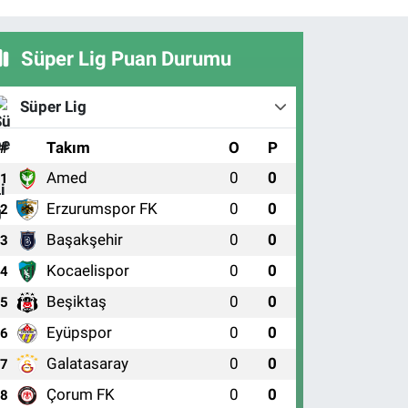
Süper Lig Puan Durumu
Süper Lig
#
Takım
O
P
Amed
0
0
1
Erzurumspor FK
0
0
2
Başakşehir
0
0
3
Kocaelispor
0
0
4
Beşiktaş
0
0
5
Eyüpspor
0
0
6
Galatasaray
0
0
7
Çorum FK
0
0
8