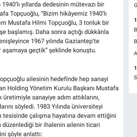
n 1940’lı yıllarda dedesinin mütevazı bir
G
stafa Topçuoğlu, “Bizim hikâyemiz 1940’lı
1
edem Mustafa Hilmi Topçuoğlu, 3 tonluk bir
B
işe başlamış. Daha sonra açtığı dükkânla
enişleyince 1967 yılında Gaziantep’te
B
bir aşamaya geçtik” şeklinde konuştu.
A
1
S
Topçuoğlu ailesinin hedefinde hep sanayi
lsan Holding Yönetim Kurulu Başkanı Mustafa
 üretimiyle sanayiye adım attıklarını,
arını söyledi. 1983 Yılında üniversiteyi
im tesisinde çalışma hayatına devam ettiğini
düzenlediği bir ihalenin ailenin ticari
ini şöyle anlattı: