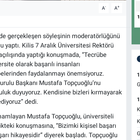
-
+
A
A
nde gerçekleşen söyleşinin moderatörlüğünü
yaptı. Kilis 7 Aralık Üniversitesi Rektörü
 açılışında yaptığı konuşmada, “Tecrübe
site olarak başarılı insanları
übelerinden faydalanmayı önemsiyoruz.
1
urulu Başkanı Mustafa Topçuoğlu’nu
G
luk duyuyoruz. Kendisine bizleri kırmayarak
1
ediyoruz” dedi.
K
tamamlayan Mustafa Topçuoğlu, üniversiteli
K
likteki konuşmasına, “Bizimki kişisel başarı
G
şarı hikayesidir” diyerek başladı. Topçuoğlu