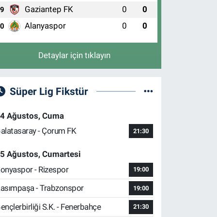
Gaziantep FK
0
0
9
Alanyaspor
0
0
10
Detaylar için tıklayın
Süper Lig Fikstür
4 Ağustos, Cuma
alatasaray - Çorum FK
21:30
5 Ağustos, Cumartesi
onyaspor - Rizespor
19:00
asımpaşa - Trabzonspor
19:00
ençlerbirliği S.K. - Fenerbahçe
21:30