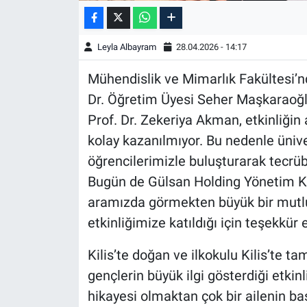
Leyla Albayram
28.04.2026 - 14:17
Mühendislik ve Mimarlık Fakültesi’
Dr. Öğretim Üyesi Seher Maşkaraoğlu 
Prof. Dr. Zekeriya Akman, etkinliğin
kolay kazanılmıyor. Bu nedenle üniver
öğrencilerimizle buluşturarak tecr
Bugün de Gülsan Holding Yönetim K
aramızda görmekten büyük bir mutlu
etkinliğimize katıldığı için teşekkür 
Kilis’te doğan ve ilkokulu Kilis’te 
gençlerin büyük ilgi gösterdiği etkin
hikayesi olmaktan çok bir ailenin ba