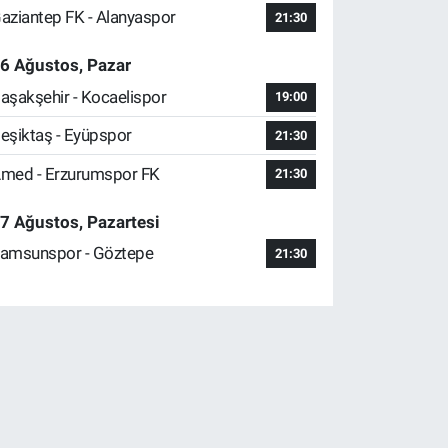
aziantep FK - Alanyaspor
21:30
6 Ağustos, Pazar
aşakşehir - Kocaelispor
19:00
eşiktaş - Eyüpspor
21:30
med - Erzurumspor FK
21:30
7 Ağustos, Pazartesi
amsunspor - Göztepe
21:30