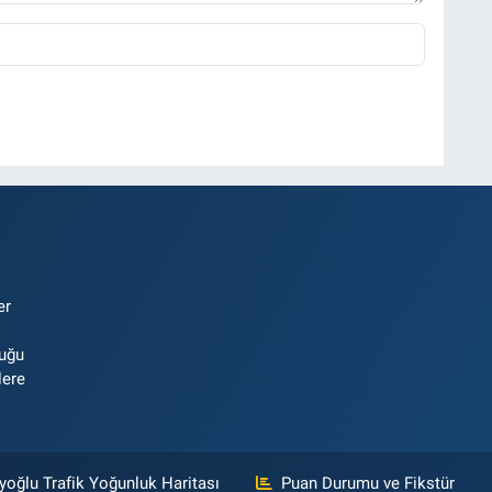
er
luğu
lere
yoğlu Trafik Yoğunluk Haritası
Puan Durumu ve Fikstür