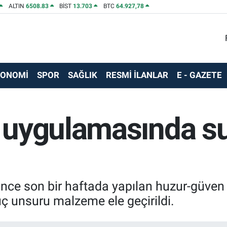
ALTIN
6508.83
BİST
13.703
BTC
64.927,78
KONOMİ
SPOR
SAĞLIK
RESMİ İLANLAR
E - GAZETE
uygulamasında su
rince son bir haftada yapılan huzur-güv
ç unsuru malzeme ele geçirildi.