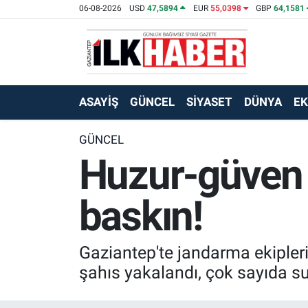
06-08-2026
USD
47,5894
EUR
55,0398
GBP
64,1581
EKONOMİ
Beyoğlu Hava Durumu
SİYASET
Beyoğlu Trafik Yoğunluk Haritası
ASAYİŞ
GÜNCEL
SİYASET
DÜNYA
E
SAĞLIK
Süper Lig Puan Durumu ve Fikstür
GÜNCEL
Huzur-güven 
SPOR
Tüm Manşetler
TEKNOLOJİ
Son Dakika Haberleri
baskın!
ASAYİŞ
Haber Arşivi
Gaziantep'te jandarma ekiple
EĞİTİM
şahıs yakalandı, çok sayıda su
KÜLTÜR - SANAT