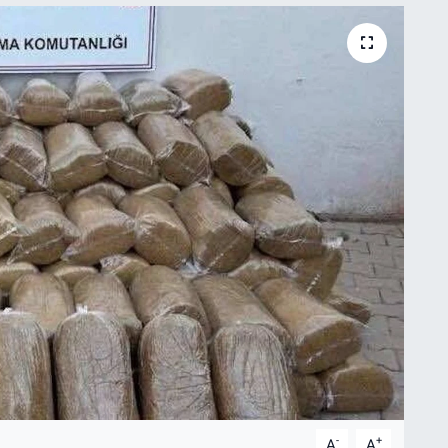
-
+
A
A