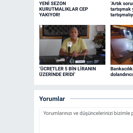
YENİ SEZON
‘Artık sor
KURUTMALIKLAR CEP
tartışmak 
YAKIYOR!
tartışmalıy
‘ÜCRETLER 5 BİN LİRANIN
Bankacılık
ÜZERİNDE ERİDİ’
dolandırıcı
Yorumlar