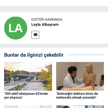
EDITÖR HAKKINDA
Leyla Albayram
Bunlar da ilginizi çekebilir
‘350 aktif aksiyonun 62’sinde
‘Geleceğin doktoru biraz da
yer alıyoruz’
mühendis olmak zorunda!’