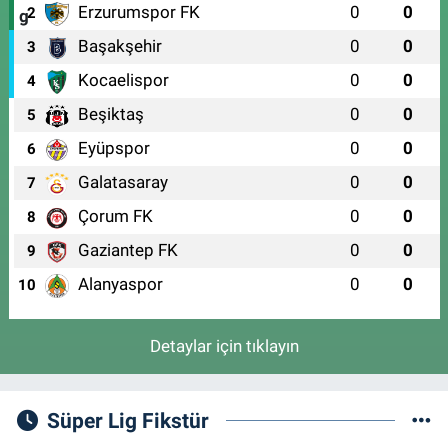
Erzurumspor FK
0
0
2
Başakşehir
0
0
3
Kocaelispor
0
0
4
Beşiktaş
0
0
5
Eyüpspor
0
0
6
Galatasaray
0
0
7
Çorum FK
0
0
8
Gaziantep FK
0
0
9
Alanyaspor
0
0
10
Detaylar için tıklayın
Süper Lig Fikstür