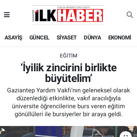
EKONOMİ
Beyoğlu Hava Durumu
ASAYİŞ
GÜNCEL
SİYASET
DÜNYA
EKONOMİ
SİYASET
Beyoğlu Trafik Yoğunluk Haritası
SAĞLIK
Süper Lig Puan Durumu ve Fikstür
EĞİTİM
‘İyilik zincirini birlikte
SPOR
Tüm Manşetler
büyütelim’
TEKNOLOJİ
Son Dakika Haberleri
Gaziantep Yardım Vakfı’nın geleneksel olarak
düzenlediği etkinlikte, vakıf aracılığıyla
ASAYİŞ
Haber Arşivi
üniversite öğrencilerine burs veren eğitim
gönüllüleri ile bursiyerler bir araya geldi.
EĞİTİM
KÜLTÜR - SANAT