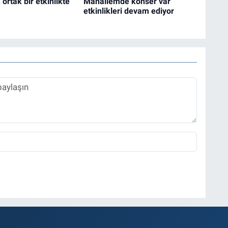
ortak bir etkinlikte
Mahallemde konser var
etkinlikleri devam ediyor