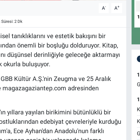
-
+
A
A
Süresi: 2 Dk
sel tanıklıklarını ve estetik bakışını bir
sından önemli bir boşluğu dolduruyor. Kitap,
ını düşünsel derinliğiyle geleceğe aktarmayı
k okurla buluşuyor.
1
 GBB Kültür A.Ş.'nin Zeugma ve 25 Aralık
G
 magazagaziantep.com adresinden
1
K
n yıllara yayılan birikimini bütünlüklü bir
dostluklarından edebiyat çevreleriyle kurduğu
K
nım'a, Ece Ayhan'dan Anadolu'nun farklı
G