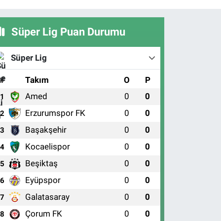
Süper Lig Puan Durumu
Süper Lig
#
Takım
O
P
Amed
0
0
1
Erzurumspor FK
0
0
2
Başakşehir
0
0
3
Kocaelispor
0
0
4
Beşiktaş
0
0
5
Eyüpspor
0
0
6
Galatasaray
0
0
7
Çorum FK
0
0
8