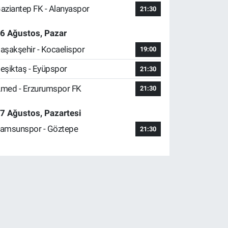
aziantep FK - Alanyaspor
21:30
6 Ağustos, Pazar
aşakşehir - Kocaelispor
19:00
eşiktaş - Eyüpspor
21:30
med - Erzurumspor FK
21:30
7 Ağustos, Pazartesi
amsunspor - Göztepe
21:30