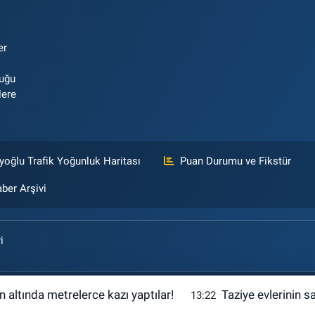
er
luğu
lere
yoğlu Trafik Yoğunluk Haritası
Puan Durumu ve Fikstür
ber Arşivi
i
n altında metrelerce kazı yaptılar!
Taziye evlerinin sa
13:22