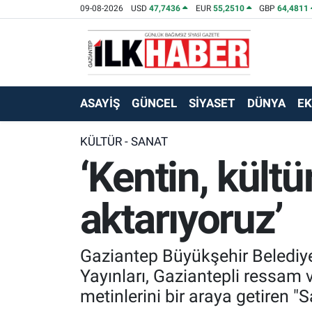
09-08-2026
USD
47,7436
EUR
55,2510
GBP
64,4811
EKONOMİ
Beyoğlu Hava Durumu
SİYASET
Beyoğlu Trafik Yoğunluk Haritası
ASAYİŞ
GÜNCEL
SİYASET
DÜNYA
E
SAĞLIK
Süper Lig Puan Durumu ve Fikstür
KÜLTÜR - SANAT
‘Kentin, kült
SPOR
Tüm Manşetler
TEKNOLOJİ
Son Dakika Haberleri
aktarıyoruz’
ASAYİŞ
Haber Arşivi
Gaziantep Büyükşehir Belediyes
EĞİTİM
Yayınları, Gaziantepli ressam ve
metinlerini bir araya getiren "S
KÜLTÜR - SANAT