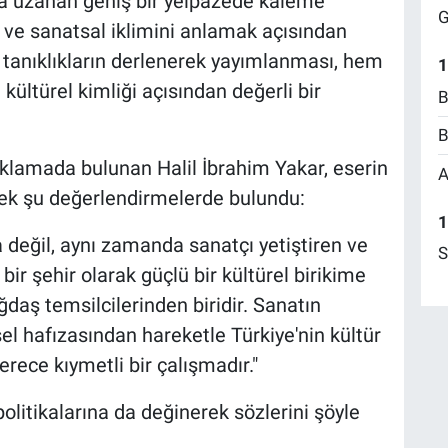
a uzanan geniş bir yelpazede kaleme
G
el ve sanatsal iklimini anlamak açısından
Bu tanıklıkların derlenerek yayımlanması, hem
1
ültürel kimliği açısından değerli bir
B
B
ıklamada bulunan Halil İbrahim Yakar, eserin
A
rek şu değerlendirmelerde bulundu:
1
a değil, aynı zamanda sanatçı yetiştiren ve
S
bir şehir olarak güçlü bir kültürel birikime
ağdaş temsilcilerinden biridir. Sanatın
el hafızasından hareketle Türkiye'nin kültür
rece kıymetli bir çalışmadır."
politikalarına da değinerek sözlerini şöyle