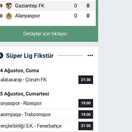
Gaziantep FK
0
0
9
Alanyaspor
0
0
10
Detaylar için tıklayın
Süper Lig Fikstür
4 Ağustos, Cuma
alatasaray - Çorum FK
21:30
5 Ağustos, Cumartesi
onyaspor - Rizespor
19:00
asımpaşa - Trabzonspor
19:00
ençlerbirliği S.K. - Fenerbahçe
21:30