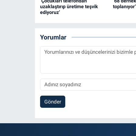
‘Çocukları telefondan
‘68 dernek 
uzaklaştırıp üretime teşvik
toplanıyor’
ediyoruz’
Yorumlar
Gönder