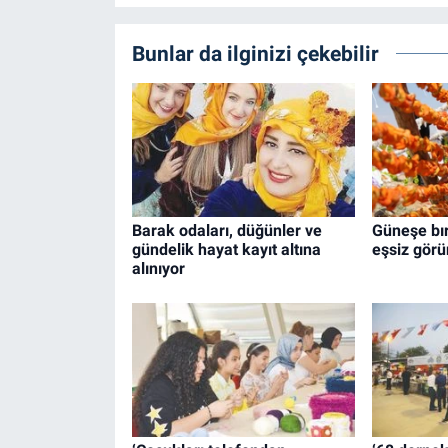
Bunlar da ilginizi çekebilir
Barak odaları, düğünler ve
Güneşe bır
gündelik hayat kayıt altına
eşsiz görü
alınıyor