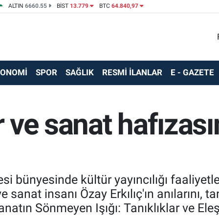
ALTIN
6660.55
BİST
13.779
BTC
64.840,97
KONOMİ
SPOR
SAĞLIK
RESMİ İLANLAR
E - GAZETE
ür ve sanat hafızas
i bünyesinde kültür yayıncılığı faaliyetle
 sanat insanı Özay Erkılıç'ın anılarını, tanı
anatın Sönmeyen Işığı: Tanıklıklar ve Eleşt