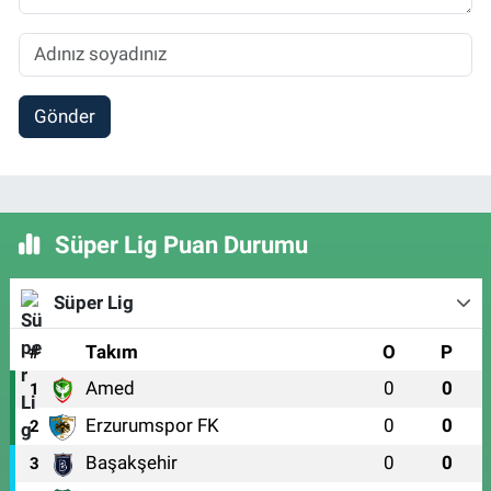
Gönder
Süper Lig Puan Durumu
Süper Lig
#
Takım
O
P
Amed
0
0
1
Erzurumspor FK
0
0
2
Başakşehir
0
0
3