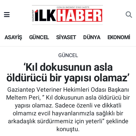
EKONOMİ
Beyoğlu Hava Durumu
ASAYİŞ
GÜNCEL
SİYASET
DÜNYA
EKONOMİ
SİYASET
Beyoğlu Trafik Yoğunluk Haritası
SAĞLIK
Süper Lig Puan Durumu ve Fikstür
GÜNCEL
‘Kıl dokusunun asla
SPOR
Tüm Manşetler
öldürücü bir yapısı olamaz’
TEKNOLOJİ
Son Dakika Haberleri
Gaziantep Veteriner Hekimleri Odası Başkanı
Meltem Peri, ‘’ Kıl dokusunun asla öldürücü bir
ASAYİŞ
Haber Arşivi
yapısı olamaz. Sadece özenli ve dikkatli
olmamız evcil hayvanlarımızla sağlıklı bir
EĞİTİM
arkadaşlık sürdürmemiz için yeterli’’ şeklinde
konuştu.
KÜLTÜR - SANAT