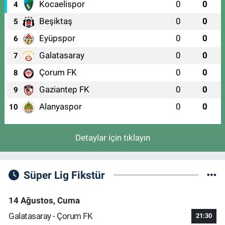
Kocaelispor
0
0
4
Beşiktaş
0
0
5
Eyüpspor
0
0
6
Galatasaray
0
0
7
Çorum FK
0
0
8
Gaziantep FK
0
0
9
Alanyaspor
0
0
10
Detaylar için tıklayın
Süper Lig Fikstür
14 Ağustos, Cuma
Galatasaray - Çorum FK
21:30