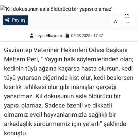
Paylaş
-
+
A
A
Leyla Albayram
05.08.2025 - 17:47
Gaziantep Veteriner Hekimleri Odası Başkanı
Meltem Peri, ‘’ Yaygın halk söylemlerinden olan;
kedinin tüyü ağzına kaçarsa hasta olursun, kedi
tüyü yutarsan ciğerinde kist olur, kedi beslersen
kısırlık tehlikesi olur gibi inanışlar gerçeği
yansıtmaz. Kıl dokusunun asla öldürücü bir
yapısı olamaz. Sadece özenli ve dikkatli
olmamız evcil hayvanlarımızla sağlıklı bir
arkadaşlık sürdürmemiz için yeterli’’ şeklinde
konuştu.