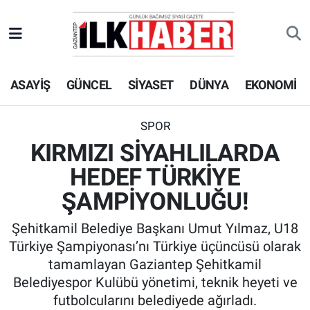
EKONOMİ
Beyoğlu Hava Durumu
ASAYİŞ
GÜNCEL
SİYASET
DÜNYA
EKONOMİ
SİYASET
Beyoğlu Trafik Yoğunluk Haritası
SAĞLIK
Süper Lig Puan Durumu ve Fikstür
SPOR
KIRMIZI SİYAHLILARDA
SPOR
Tüm Manşetler
HEDEF TÜRKİYE
TEKNOLOJİ
Son Dakika Haberleri
ŞAMPİYONLUĞU!
Şehitkamil Belediye Başkanı Umut Yılmaz, U18
ASAYİŞ
Haber Arşivi
Türkiye Şampiyonası’nı Türkiye üçüncüsü olarak
tamamlayan Gaziantep Şehitkamil
EĞİTİM
Belediyespor Kulübü yönetimi, teknik heyeti ve
futbolcularını belediyede ağırladı.
KÜLTÜR - SANAT