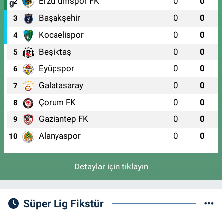
Erzurumspor FK
0
0
2
Başakşehir
0
0
3
Kocaelispor
0
0
4
Beşiktaş
0
0
5
Eyüpspor
0
0
6
Galatasaray
0
0
7
Çorum FK
0
0
8
Gaziantep FK
0
0
9
Alanyaspor
0
0
10
Detaylar için tıklayın
Süper Lig Fikstür