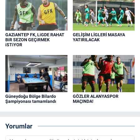
GAZiANTEP FK, LiGDE RAHAT
GELİŞİM LİGLERİ MASAYA
BiR SEZON GEÇiRMEK
YATIRILACAK
iSTiYOR
Güneydoğu Bölge Bilardo
GÖZLER ALANYASPOR
Şampiyonası tamamlandı
MAÇINDA!
Yorumlar