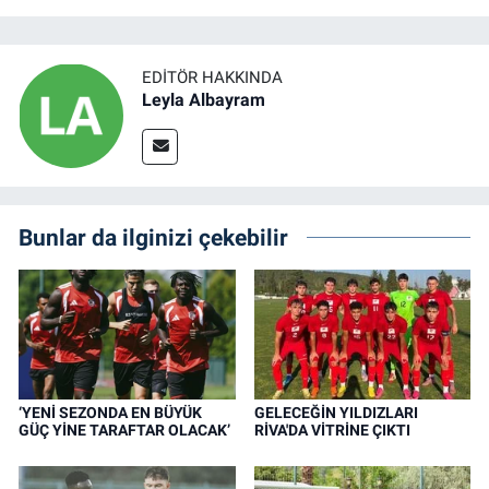
EDITÖR HAKKINDA
Leyla Albayram
Bunlar da ilginizi çekebilir
‘YENİ SEZONDA EN BÜYÜK
GELECEĞİN YILDIZLARI
GÜÇ YİNE TARAFTAR OLACAK’
RİVA'DA VİTRİNE ÇIKTI