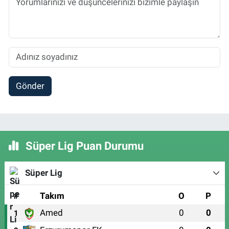
Gönder
Süper Lig Puan Durumu
Süper Lig
#
Takım
O
P
Amed
0
0
1