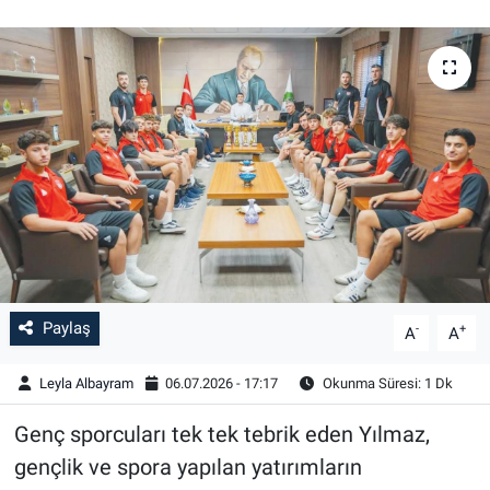
Paylaş
-
+
A
A
Leyla Albayram
06.07.2026 - 17:17
Okunma Süresi: 1 Dk
Genç sporcuları tek tek tebrik eden Yılmaz,
gençlik ve spora yapılan yatırımların