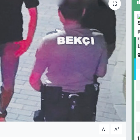
-
+
A
A