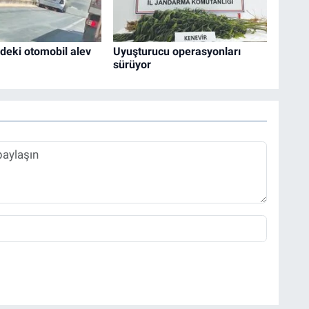
ndeki otomobil alev
Uyuşturucu operasyonları
sürüyor