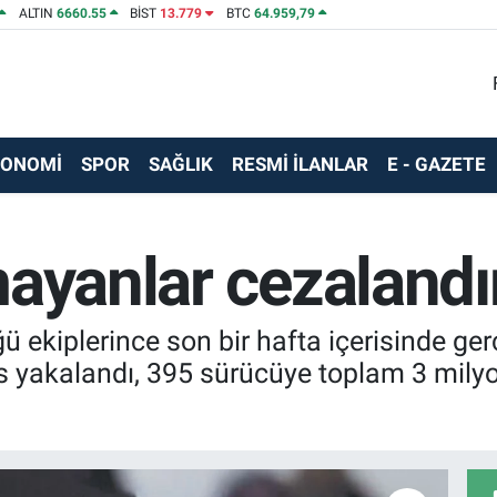
ALTIN
6660.55
BİST
13.779
BTC
64.959,79
KONOMİ
SPOR
SAĞLIK
RESMİ İLANLAR
E - GAZETE
ayanlar cezalandır
 ekiplerince son bir hafta içerisinde gerç
yakalandı, 395 sürücüye toplam 3 milyon