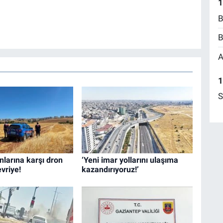
1
B
B
A
1
S
nlarına karşı dron
‘Yeni imar yollarını ulaşıma
evriye!
kazandırıyoruz!’