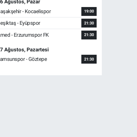
6 Ağustos, Pazar
aşakşehir - Kocaelispor
19:00
eşiktaş - Eyüpspor
21:30
med - Erzurumspor FK
21:30
7 Ağustos, Pazartesi
amsunspor - Göztepe
21:30