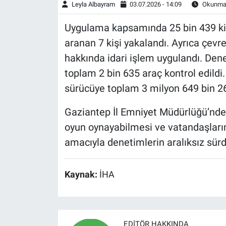
Leyla Albayram
03.07.2026 - 14:09
Okunma 
Uygulama kapsamında 25 bin 439 kişi
aranan 7 kişi yakalandı. Ayrıca çevrey
hakkında idari işlem uygulandı. Den
toplam 2 bin 635 araç kontrol edildi.
sürücüye toplam 3 milyon 649 bin 267 
Gaziantep İl Emniyet Müdürlüğü’nde
oyun oynayabilmesi ve vatandaşların
amacıyla denetimlerin aralıksız sürdü
Kaynak:
İHA
EDITÖR HAKKINDA