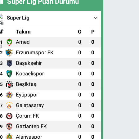
Süper Lig Puan Durumu
Süper Lig
#
Takım
O
P
Amed
0
0
1
Erzurumspor FK
0
0
2
Başakşehir
0
0
3
Kocaelispor
0
0
4
Beşiktaş
0
0
5
Eyüpspor
0
0
6
Galatasaray
0
0
7
Çorum FK
0
0
8
Gaziantep FK
0
0
9
Alanyaspor
0
0
10