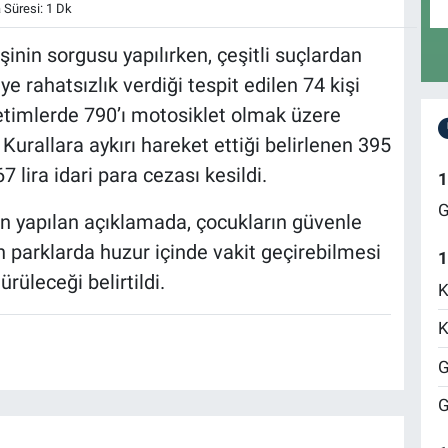
Süresi: 1 Dk
nin sorgusu yapılırken, çeşitli suçlardan
e rahatsızlık verdiği tespit edilen 74 kişi
etimlerde 790’ı motosiklet olmak üzere
 Kurallara aykırı hareket ettiği belirlenen 395
lira idari para cezası kesildi.
1
G
n yapılan açıklamada, çocukların güvenle
 parklarda huzur içinde vakit geçirebilmesi
1
rüleceği belirtildi.
K
K
G
G