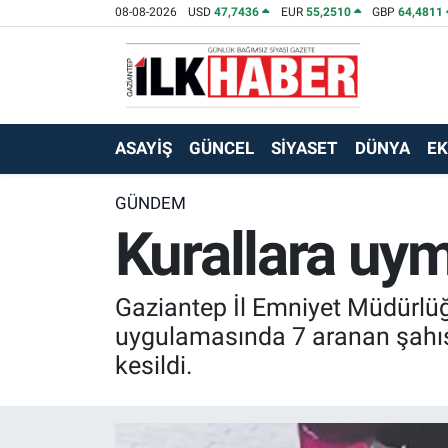
08-08-2026
USD
47,7436
EUR
55,2510
GBP
64,4811
EKONOMİ
Beyoğlu Hava Durumu
SİYASET
Beyoğlu Trafik Yoğunluk Haritası
ASAYİŞ
GÜNCEL
SİYASET
DÜNYA
E
SAĞLIK
Süper Lig Puan Durumu ve Fikstür
GÜNDEM
Kurallara uym
SPOR
Tüm Manşetler
TEKNOLOJİ
Son Dakika Haberleri
Gaziantep İl Emniyet Müdürlüğü
ASAYİŞ
Haber Arşivi
uygulamasında 7 aranan şahıs 
kesildi.
EĞİTİM
KÜLTÜR - SANAT