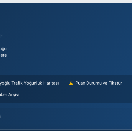
er
luğu
lere
yoğlu Trafik Yoğunluk Haritası
Puan Durumu ve Fikstür
ber Arşivi
i