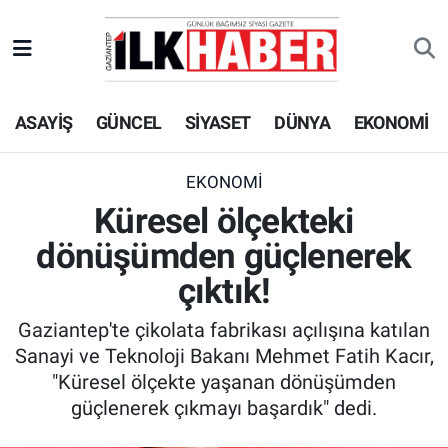
EKONOMİ
Beyoğlu Hava Durumu
ASAYİŞ
GÜNCEL
SİYASET
DÜNYA
EKONOMİ
SİYASET
Beyoğlu Trafik Yoğunluk Haritası
SAĞLIK
Süper Lig Puan Durumu ve Fikstür
EKONOMİ
Küresel ölçekteki
SPOR
Tüm Manşetler
dönüşümden güçlenerek
TEKNOLOJİ
Son Dakika Haberleri
çıktık!
Gaziantep'te çikolata fabrikası açılışına katılan
ASAYİŞ
Haber Arşivi
Sanayi ve Teknoloji Bakanı Mehmet Fatih Kacır,
"Küresel ölçekte yaşanan dönüşümden
EĞİTİM
güçlenerek çıkmayı başardık" dedi.
KÜLTÜR - SANAT