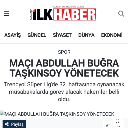
EKONOMİ
Beyoğlu Hava Durumu
ASAYİŞ
GÜNCEL
SİYASET
DÜNYA
EKONOMİ
SİYASET
Beyoğlu Trafik Yoğunluk Haritası
SAĞLIK
Süper Lig Puan Durumu ve Fikstür
SPOR
MAÇI ABDULLAH BUĞRA
SPOR
Tüm Manşetler
TAŞKINSOY YÖNETECEK
TEKNOLOJİ
Son Dakika Haberleri
Trendyol Süper Lig'de 32. haftasında oynanacak
müsabakalarda görev alacak hakemler belli
ASAYİŞ
Haber Arşivi
oldu.
EĞİTİM
KÜLTÜR - SANAT
Paylaş
-
+
A
A