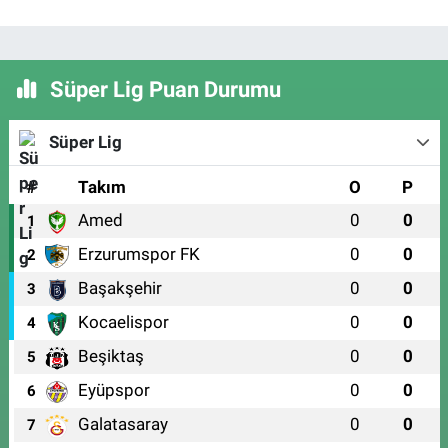
Süper Lig Puan Durumu
Süper Lig
#
Takım
O
P
Amed
0
0
1
Erzurumspor FK
0
0
2
Başakşehir
0
0
3
Kocaelispor
0
0
4
Beşiktaş
0
0
5
Eyüpspor
0
0
6
Galatasaray
0
0
7