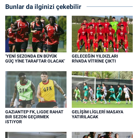
Bunlar da ilginizi çekebilir
‘YENİ SEZONDA EN BÜYÜK
GELECEĞİN YILDIZLARI
GÜÇ YİNE TARAFTAR OLACAK’
RİVA'DA VİTRİNE ÇIKTI
GAZiANTEP FK, LiGDE RAHAT
GELİŞİM LİGLERİ MASAYA
BiR SEZON GEÇiRMEK
YATIRILACAK
iSTiYOR