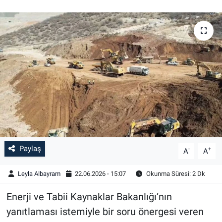
Paylaş
-
+
A
A
Leyla Albayram
22.06.2026 - 15:07
Okunma Süresi: 2 Dk
Enerji ve Tabii Kaynaklar Bakanlığı’nın
yanıtlaması istemiyle bir soru önergesi veren