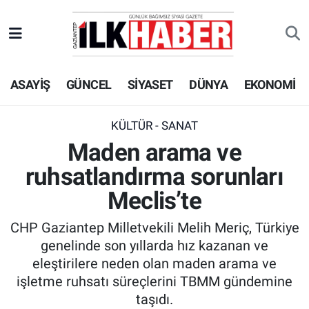
EKONOMİ
Beyoğlu Hava Durumu
ASAYİŞ
GÜNCEL
SİYASET
DÜNYA
EKONOMİ
SİYASET
Beyoğlu Trafik Yoğunluk Haritası
SAĞLIK
Süper Lig Puan Durumu ve Fikstür
KÜLTÜR - SANAT
Maden arama ve
SPOR
Tüm Manşetler
ruhsatlandırma sorunları
TEKNOLOJİ
Son Dakika Haberleri
Meclis’te
CHP Gaziantep Milletvekili Melih Meriç, Türkiye
ASAYİŞ
Haber Arşivi
genelinde son yıllarda hız kazanan ve
eleştirilere neden olan maden arama ve
EĞİTİM
işletme ruhsatı süreçlerini TBMM gündemine
taşıdı.
KÜLTÜR - SANAT