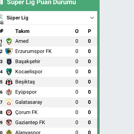
Süper Lig Puan Durumu
Süper Lig
#
Takım
O
P
Amed
0
0
1
Erzurumspor FK
0
0
2
Başakşehir
0
0
3
Kocaelispor
0
0
4
Beşiktaş
0
0
5
Eyüpspor
0
0
6
Galatasaray
0
0
7
Çorum FK
0
0
8
Gaziantep FK
0
0
9
Alanyaspor
0
0
10