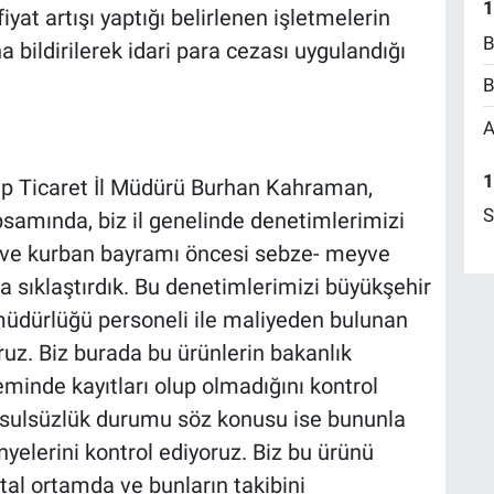
1
yat artışı yaptığı belirlenen işletmelerin
B
 bildirilerek idari para cezası uygulandığı
B
A
1
ep Ticaret İl Müdürü Burhan Kahraman,
S
samında, biz il genelinde denetimlerimizi
n ve kurban bayramı öncesi sebze- meyve
a sıklaştırdık. Bu denetimlerimizi büyükşehir
l müdürlüğü personeli ile maliyeden bulunan
oruz. Biz burada bu ürünlerin bakanlık
eminde kayıtları olup olmadığını kontrol
 usulsüzlük durumu söz konusu ise bununla
ünyelerini kontrol ediyoruz. Biz bu ürünü
tal ortamda ve bunların takibini