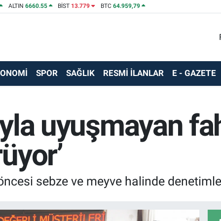
ALTIN
6660.55
BİST
13.779
BTC
64.959,79
KONOMİ
SPOR
SAĞLIK
RESMİ İLANLAR
E - GAZETE
ıyla uyuşmayan fah
üyor’
ncesi sebze ve meyve halinde denetimler s