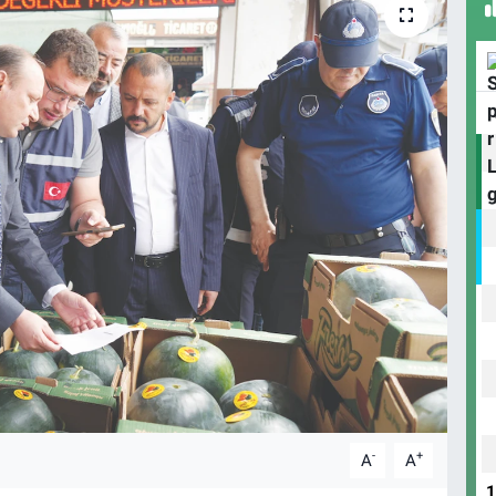
-
+
A
A