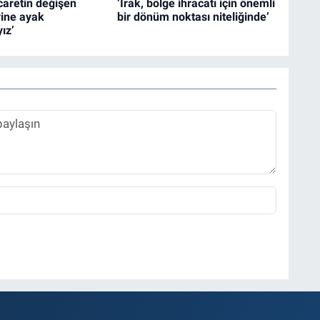
icaretin değişen
‘Irak, bölge ihracatı için önemli
rine ayak
bir dönüm noktası niteliğinde’
ız’