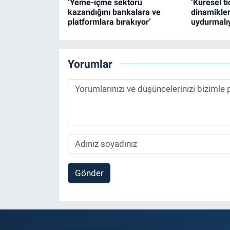
‘Yeme-içme sektörü
‘Küresel t
kazandığını bankalara ve
dinamikle
platformlara bırakıyor’
uydurmalıy
Yorumlar
Gönder