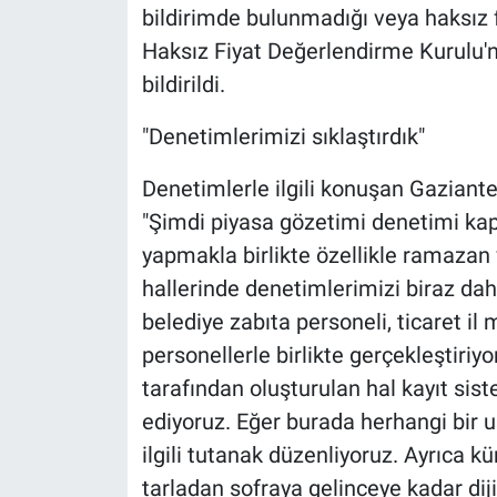
bildirimde bulunmadığı veya haksız fi
Haksız Fiyat Değerlendirme Kurulu'na
bildirildi.
"Denetimlerimizi sıklaştırdık"
Denetimlerle ilgili konuşan Gaziant
"Şimdi piyasa gözetimi denetimi kap
yapmakla birlikte özellikle ramaza
hallerinde denetimlerimizi biraz dah
belediye zabıta personeli, ticaret i
personellerle birlikte gerçekleştiriy
tarafından oluşturulan hal kayıt sist
ediyoruz. Eğer burada herhangi bir
ilgili tutanak düzenliyoruz. Ayrıca k
tarladan sofraya gelinceye kadar diji