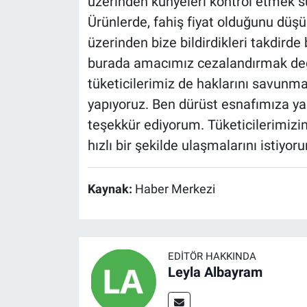
üzerinden künyeleri kontrol etmek sur
Ürünlerde, fahiş fiyat olduğunu dü
üzerinden bize bildirdikleri takdirde 
burada amacımız cezalandırmak deği
tüketicilerimiz de haklarını savunma
yapıyoruz. Ben dürüst esnafımıza ya
teşekkür ediyorum. Tüketicilerimizi
hızlı bir şekilde ulaşmalarını istiyor
Kaynak:
Haber Merkezi
EDITÖR HAKKINDA
Leyla Albayram