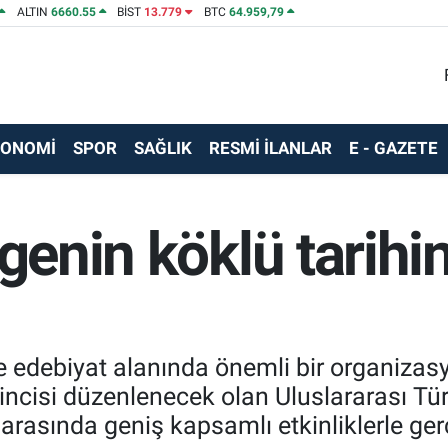
ALTIN
6660.55
BİST
13.779
BTC
64.959,79
KONOMİ
SPOR
SAĞLIK
RESMİ İLANLAR
E - GAZETE
lgenin köklü tarihi
ve edebiyat alanında önemli bir organizas
’incisi düzenlenecek olan Uluslararası Tü
i arasında geniş kapsamlı etkinliklerle ger