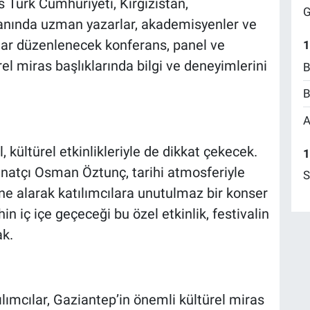
 Türk Cumhuriyeti, Kırgızistan,
G
anında uzman yazarlar, akademisyenler ve
cılar düzenlenecek konferans, panel ve
1
rel miras başlıklarında bilgi ve deneyimlerini
B
B
A
, kültürel etkinlikleriyle de dikkat çekecek.
1
natçı Osman Öztunç, tarihi atmosferiyle
S
ne alarak katılımcılara unutulmaz bir konser
n iç içe geçeceği bu özel etkinlik, festivalin
ak.
ılımcılar, Gaziantep’in önemli kültürel miras