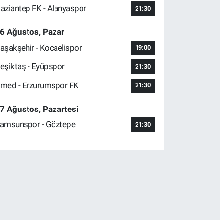
aziantep FK - Alanyaspor
21:30
6 Ağustos, Pazar
aşakşehir - Kocaelispor
19:00
eşiktaş - Eyüpspor
21:30
med - Erzurumspor FK
21:30
7 Ağustos, Pazartesi
amsunspor - Göztepe
21:30