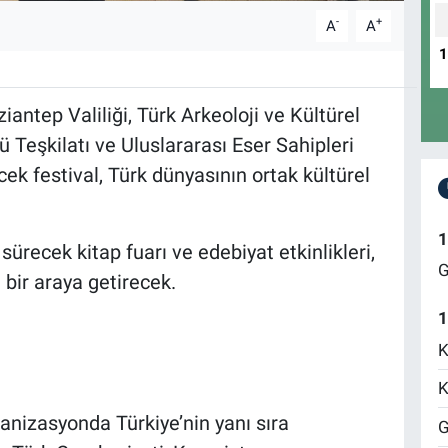
-
+
A
A
antep Valiliği, Türk Arkeoloji ve Kültürel
ü Teşkilatı ve Uluslararası Eser Sahipleri
ecek festival, Türk dünyasının ortak kültürel
1
recek kitap fuarı ve edebiyat etkinlikleri,
G
 bir araya getirecek.
1
K
K
ganizasyonda Türkiye’nin yanı sıra
G