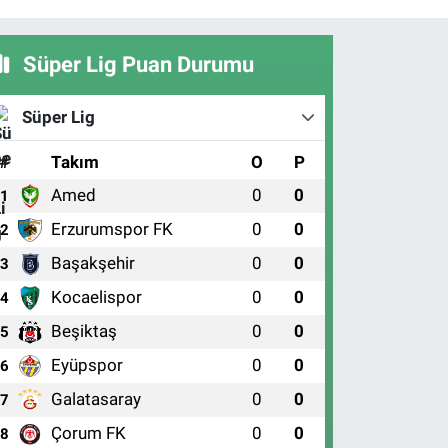
Süper Lig Puan Durumu
Süper Lig
#
Takım
O
P
Amed
0
0
1
Erzurumspor FK
0
0
2
Başakşehir
0
0
3
Kocaelispor
0
0
4
Beşiktaş
0
0
5
Eyüpspor
0
0
6
Galatasaray
0
0
7
Çorum FK
0
0
8