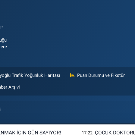
er
luğu
lere
yoğlu Trafik Yoğunluk Haritası
Puan Durumu ve Fikstür
ber Arşivi
i
ANMAK İÇİN GÜN SAYIYOR!
ÇOCUK DOKTORU
17:22