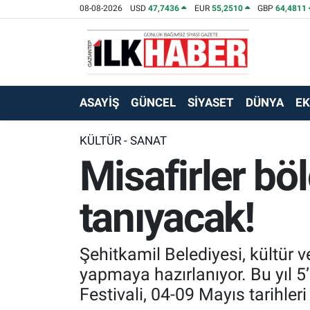
08-08-2026
USD
47,7436
EUR
55,2510
GBP
64,4811
EKONOMİ
Beyoğlu Hava Durumu
SİYASET
Beyoğlu Trafik Yoğunluk Haritası
ASAYİŞ
GÜNCEL
SİYASET
DÜNYA
E
SAĞLIK
Süper Lig Puan Durumu ve Fikstür
KÜLTÜR - SANAT
Misafirler bö
SPOR
Tüm Manşetler
TEKNOLOJİ
Son Dakika Haberleri
tanıyacak!
ASAYİŞ
Haber Arşivi
Şehitkamil Belediyesi, kültür 
EĞİTİM
yapmaya hazırlanıyor. Bu yıl 5
Festivali, 04-09 Mayıs tarihler
KÜLTÜR - SANAT