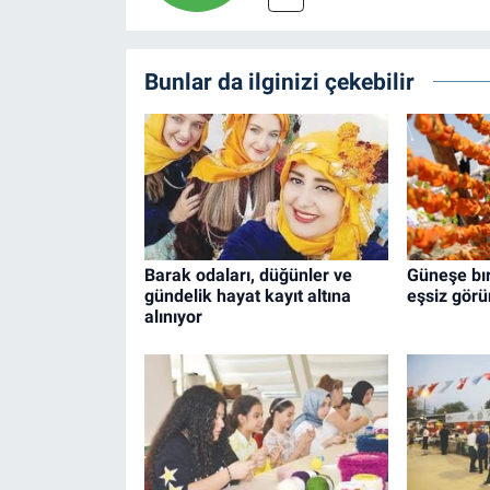
Bunlar da ilginizi çekebilir
Barak odaları, düğünler ve
Güneşe bır
gündelik hayat kayıt altına
eşsiz görü
alınıyor