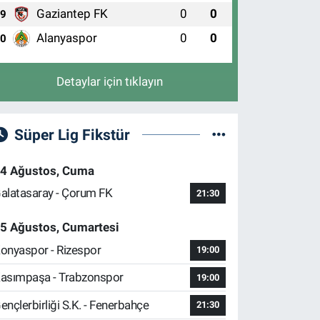
Gaziantep FK
0
0
9
Alanyaspor
0
0
10
Detaylar için tıklayın
Süper Lig Fikstür
4 Ağustos, Cuma
alatasaray - Çorum FK
21:30
5 Ağustos, Cumartesi
onyaspor - Rizespor
19:00
asımpaşa - Trabzonspor
19:00
ençlerbirliği S.K. - Fenerbahçe
21:30