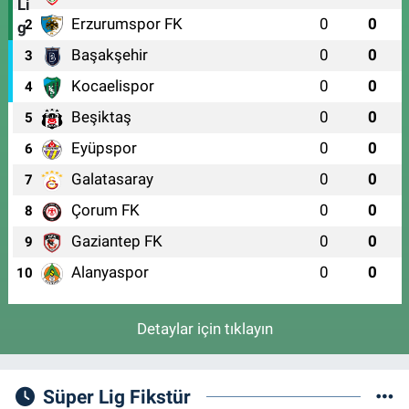
Erzurumspor FK
0
0
2
Başakşehir
0
0
3
Kocaelispor
0
0
4
Beşiktaş
0
0
5
Eyüpspor
0
0
6
Galatasaray
0
0
7
Çorum FK
0
0
8
Gaziantep FK
0
0
9
Alanyaspor
0
0
10
Detaylar için tıklayın
Süper Lig Fikstür