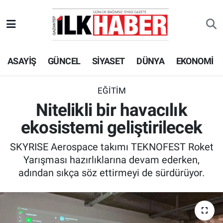
EKONOMİ
Beyoğlu Hava Durumu
ASAYİŞ
GÜNCEL
SİYASET
DÜNYA
EKONOMİ
SİYASET
Beyoğlu Trafik Yoğunluk Haritası
SAĞLIK
Süper Lig Puan Durumu ve Fikstür
EĞİTİM
Nitelikli bir havacılık
SPOR
Tüm Manşetler
ekosistemi geliştirilecek
TEKNOLOJİ
Son Dakika Haberleri
SKYRISE Aerospace takımı TEKNOFEST Roket
Yarışması hazırlıklarına devam ederken,
ASAYİŞ
Haber Arşivi
adından sıkça söz ettirmeyi de sürdürüyor.
EĞİTİM
KÜLTÜR - SANAT