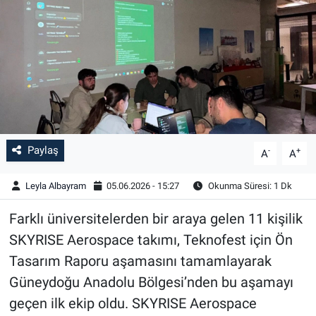
Paylaş
-
+
A
A
Leyla Albayram
05.06.2026 - 15:27
Okunma Süresi: 1 Dk
Farklı üniversitelerden bir araya gelen 11 kişilik
SKYRISE Aerospace takımı, Teknofest için Ön
Tasarım Raporu aşamasını tamamlayarak
Güneydoğu Anadolu Bölgesi’nden bu aşamayı
geçen ilk ekip oldu. SKYRISE Aerospace