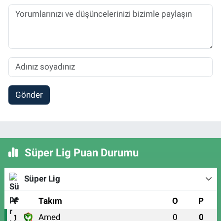
Gönder
Süper Lig Puan Durumu
Süper Lig
#
Takım
O
P
Amed
0
0
1