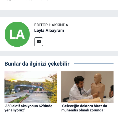
EDITÖR HAKKINDA
Leyla Albayram
Bunlar da ilginizi çekebilir
‘350 aktif aksiyonun 62’sinde
‘Geleceğin doktoru biraz da
yer alıyoruz’
mühendis olmak zorunda!’