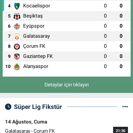
Kocaelispor
0
0
4
Beşiktaş
0
0
5
Eyüpspor
0
0
6
Galatasaray
0
0
7
Çorum FK
0
0
8
Gaziantep FK
0
0
9
Alanyaspor
0
0
10
Detaylar için tıklayın
Süper Lig Fikstür
14 Ağustos, Cuma
Galatasaray - Çorum FK
21:30