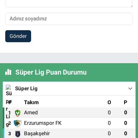
Gönder
Süper Lig Puan Durumu
Süper Lig
#
Takım
O
P
Amed
0
0
1
Erzurumspor FK
0
0
2
Başakşehir
0
0
3