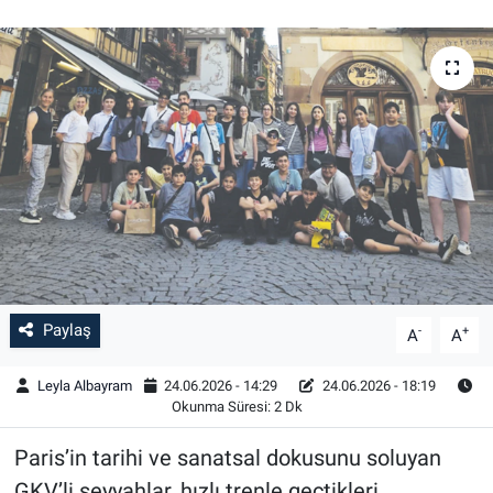
Paylaş
-
+
A
A
Leyla Albayram
24.06.2026 - 14:29
24.06.2026 - 18:19
Okunma Süresi: 2 Dk
Paris’in tarihi ve sanatsal dokusunu soluyan
GKV’li seyyahlar, hızlı trenle geçtikleri