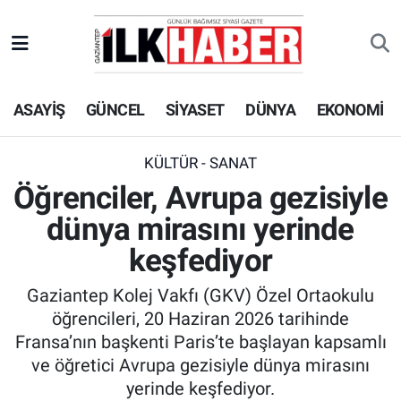
EKONOMİ
Beyoğlu Hava Durumu
ASAYİŞ
GÜNCEL
SİYASET
DÜNYA
EKONOMİ
SİYASET
Beyoğlu Trafik Yoğunluk Haritası
SAĞLIK
Süper Lig Puan Durumu ve Fikstür
KÜLTÜR - SANAT
Öğrenciler, Avrupa gezisiyle
SPOR
Tüm Manşetler
dünya mirasını yerinde
TEKNOLOJİ
Son Dakika Haberleri
keşfediyor
Gaziantep Kolej Vakfı (GKV) Özel Ortaokulu
ASAYİŞ
Haber Arşivi
öğrencileri, 20 Haziran 2026 tarihinde
Fransa’nın başkenti Paris’te başlayan kapsamlı
EĞİTİM
ve öğretici Avrupa gezisiyle dünya mirasını
yerinde keşfediyor.
KÜLTÜR - SANAT