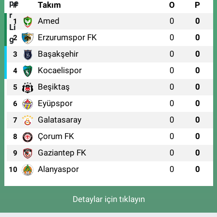
#
Takım
O
P
Amed
0
0
1
Erzurumspor FK
0
0
2
Başakşehir
0
0
3
Kocaelispor
0
0
4
Beşiktaş
0
0
5
Eyüpspor
0
0
6
Galatasaray
0
0
7
Çorum FK
0
0
8
Gaziantep FK
0
0
9
Alanyaspor
0
0
10
Detaylar için tıklayın