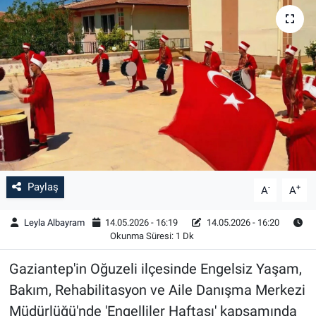
Paylaş
-
+
A
A
Leyla Albayram
14.05.2026 - 16:19
14.05.2026 - 16:20
Okunma Süresi: 1 Dk
Gaziantep'in Oğuzeli ilçesinde Engelsiz Yaşam,
Bakım, Rehabilitasyon ve Aile Danışma Merkezi
Müdürlüğü'nde 'Engelliler Haftası' kapsamında