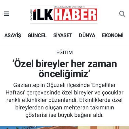
EKONOMİ
Beyoğlu Hava Durumu
ASAYİŞ
GÜNCEL
SİYASET
DÜNYA
EKONOMİ
SİYASET
Beyoğlu Trafik Yoğunluk Haritası
SAĞLIK
Süper Lig Puan Durumu ve Fikstür
EĞİTİM
‘Özel bireyler her zaman
SPOR
Tüm Manşetler
önceliğimiz’
TEKNOLOJİ
Son Dakika Haberleri
Gaziantep'in Oğuzeli ilçesinde 'Engelliler
Haftası' çerçevesinde özel bireyler ve çocuklar
ASAYİŞ
Haber Arşivi
renkli etkinlikler düzenlendi. Etkinliklerde özel
bireylerden oluşan mehteran takımının
EĞİTİM
gösterisi ise büyük beğeni aldı.
KÜLTÜR - SANAT