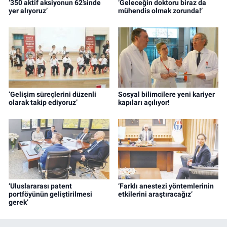
‘350 aktif aksiyonun 62’sinde
‘Geleceğin doktoru biraz da
yer alıyoruz’
mühendis olmak zorunda!’
‘Gelişim süreçlerini düzenli
Sosyal bilimcilere yeni kariyer
olarak takip ediyoruz’
kapıları açılıyor!
‘Uluslararası patent
‘Farklı anestezi yöntemlerinin
portföyünün geliştirilmesi
etkilerini araştıracağız’
gerek’