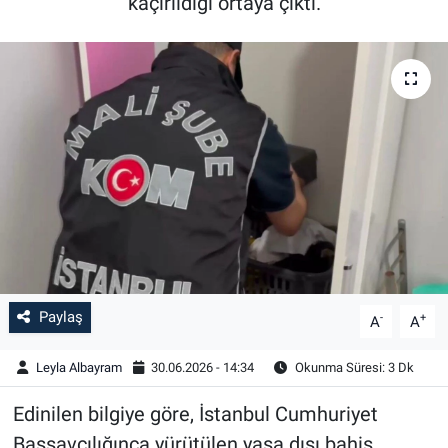
kaçırıldığı ortaya çıktı.
Paylaş
-
+
A
A
Leyla Albayram
30.06.2026 - 14:34
Okunma Süresi: 3 Dk
Edinilen bilgiye göre, İstanbul Cumhuriyet
Başsavcılığınca yürütülen yasa dışı bahis