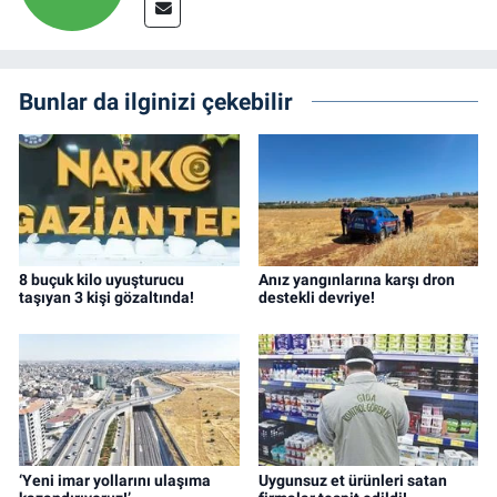
Bunlar da ilginizi çekebilir
8 buçuk kilo uyuşturucu
Anız yangınlarına karşı dron
taşıyan 3 kişi gözaltında!
destekli devriye!
‘Yeni imar yollarını ulaşıma
Uygunsuz et ürünleri satan