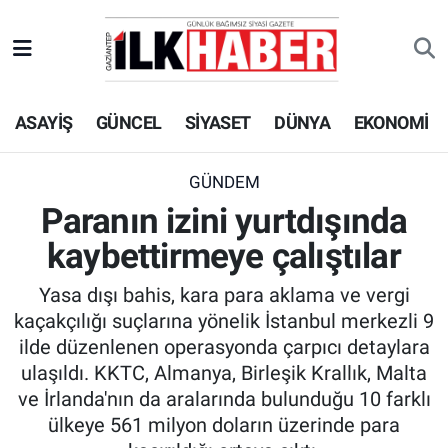
EKONOMİ
Beyoğlu Hava Durumu
ASAYİŞ
GÜNCEL
SİYASET
DÜNYA
EKONOMİ
SİYASET
Beyoğlu Trafik Yoğunluk Haritası
SAĞLIK
Süper Lig Puan Durumu ve Fikstür
GÜNDEM
Paranın izini yurtdışında
SPOR
Tüm Manşetler
kaybettirmeye çalıştılar
TEKNOLOJİ
Son Dakika Haberleri
Yasa dışı bahis, kara para aklama ve vergi
kaçakçılığı suçlarına yönelik İstanbul merkezli 9
ASAYİŞ
Haber Arşivi
ilde düzenlenen operasyonda çarpıcı detaylara
ulaşıldı. KKTC, Almanya, Birleşik Krallık, Malta
EĞİTİM
ve İrlanda'nın da aralarında bulunduğu 10 farklı
ülkeye 561 milyon doların üzerinde para
KÜLTÜR - SANAT