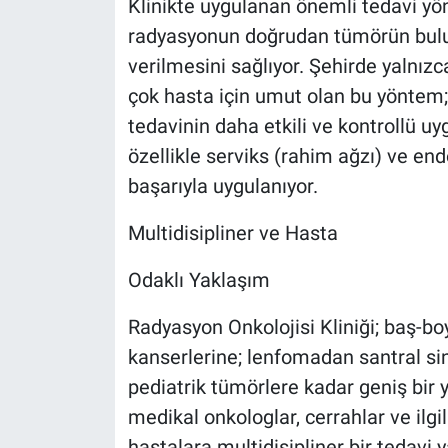
Klinikte uygulanan önemli tedavi yön
radyasyonun doğrudan tümörün bulu
verilmesini sağlıyor. Şehirde yalnı
çok hasta için umut olan bu yöntem; 
tedavinin daha etkili ve kontrollü u
özellikle serviks (rahim ağzı) ve e
başarıyla uygulanıyor.
Multidisipliner ve Hasta
Odaklı Yaklaşım
Radyasyon Onkolojisi Kliniği; baş-b
kanserlerine; lenfomadan santral si
pediatrik tümörlere kadar geniş bir
medikal onkologlar, cerrahlar ve ilgil
hastalara multidisipliner bir tedavi 