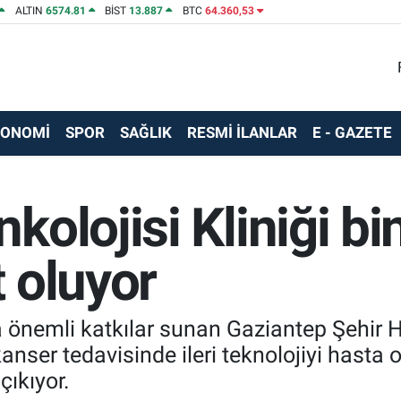
ALTIN
6574.81
BİST
13.887
BTC
64.360,53
KONOMİ
SPOR
SAĞLIK
RESMİ İLANLAR
E - GAZETE
olojisi Kliniği bi
 oluyor
na önemli katkılar sunan Gaziantep Şehir
kanser tedavisinde ileri teknolojiyi hasta
ıkıyor.