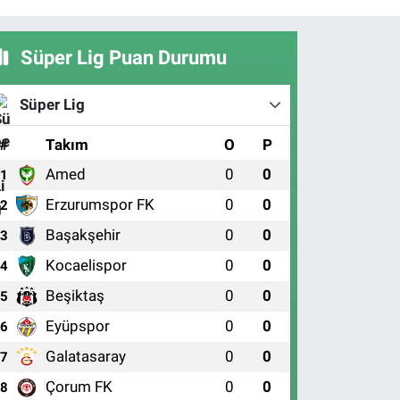
Süper Lig Puan Durumu
Süper Lig
#
Takım
O
P
Amed
0
0
1
Erzurumspor FK
0
0
2
Başakşehir
0
0
3
Kocaelispor
0
0
4
Beşiktaş
0
0
5
Eyüpspor
0
0
6
Galatasaray
0
0
7
Çorum FK
0
0
8