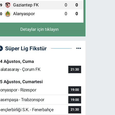
Gaziantep FK
0
0
9
Alanyaspor
0
0
10
Detaylar için tıklayın
Süper Lig Fikstür
4 Ağustos, Cuma
alatasaray - Çorum FK
21:30
5 Ağustos, Cumartesi
onyaspor - Rizespor
19:00
asımpaşa - Trabzonspor
19:00
ençlerbirliği S.K. - Fenerbahçe
21:30