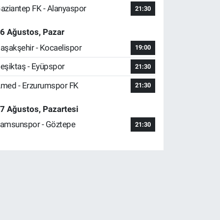
aziantep FK - Alanyaspor
21:30
6 Ağustos, Pazar
aşakşehir - Kocaelispor
19:00
eşiktaş - Eyüpspor
21:30
med - Erzurumspor FK
21:30
7 Ağustos, Pazartesi
amsunspor - Göztepe
21:30