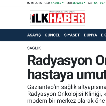
07-08-2026
USD
47,7069
EUR
55,0265
GBP
64,1897
EKONOMİ
Beyoğlu Hava Durumu
SİYASET
Beyoğlu Trafik Yoğunluk Haritası
ASAYİŞ
GÜNCEL
SİYASET
DÜNYA
E
SAĞLIK
Süper Lig Puan Durumu ve Fikstür
SAĞLIK
Radyasyon Onk
SPOR
Tüm Manşetler
TEKNOLOJİ
Son Dakika Haberleri
hastaya umut
ASAYİŞ
Haber Arşivi
Gaziantep’in sağlık altyapısı
EĞİTİM
Radyasyon Onkolojisi Kliniği, 
modern bir merkez olarak öne ç
KÜLTÜR - SANAT