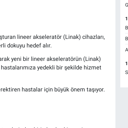
G
1
B
turan lineer akseleratör (Linak) cihazları,
B
rli dokuyu hedef alır.
A
rak yeni bir lineer akseleratörün (Linak)
1
astalarımıza yedekli bir şekilde hizmet
S
rektiren hastalar için büyük önem taşıyor.