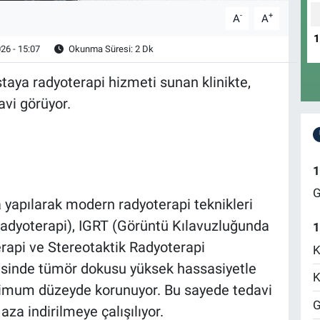
-
+
A
A
26 - 15:07
Okunma Süresi: 2 Dk
taya radyoterapi hizmeti sunan klinikte,
avi görüyor.
1
G
a yapılarak modern radyoterapi teknikleri
Radyoterapi), IGRT (Görüntü Kılavuzluğunda
1
rapi ve Stereotaktik Radyoterapi
K
yesinde tümör dokusu yüksek hassasiyetle
K
ksimum düzeyde korunuyor. Bu sayede tedavi
G
 aza indirilmeye çalışılıyor.