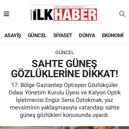
EKONOMİ
Beyoğlu Hava Durumu
ASAYİŞ
GÜNCEL
SİYASET
DÜNYA
EKONOMİ
SİYASET
Beyoğlu Trafik Yoğunluk Haritası
SAĞLIK
Süper Lig Puan Durumu ve Fikstür
GÜNCEL
SAHTE GÜNEŞ
SPOR
Tüm Manşetler
GÖZLÜKLERİNE DİKKAT!
TEKNOLOJİ
Son Dakika Haberleri
17. Bölge Gaziantep Optisyen Gözlükçüler
Odası Yönetim Kurulu Üyesi ve Kalyon Optik
ASAYİŞ
Haber Arşivi
İşletmecisi Engür Sena Öztokmak, yaz
mevsiminin yaklaşmasıyla vatandaşı sahte
EĞİTİM
güneş gözlükleri konusunda uyardı.
KÜLTÜR - SANAT