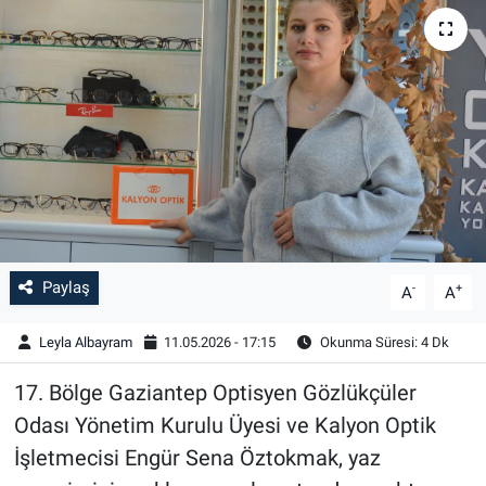
Paylaş
-
+
A
A
Leyla Albayram
11.05.2026 - 17:15
Okunma Süresi: 4 Dk
17. Bölge Gaziantep Optisyen Gözlükçüler
Odası Yönetim Kurulu Üyesi ve Kalyon Optik
İşletmecisi Engür Sena Öztokmak, yaz