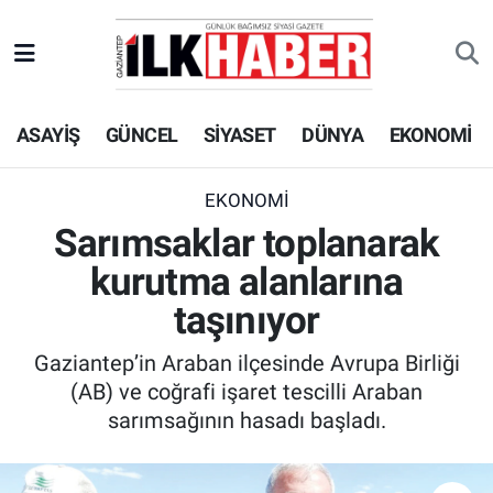
EKONOMİ
Beyoğlu Hava Durumu
ASAYİŞ
GÜNCEL
SİYASET
DÜNYA
EKONOMİ
SİYASET
Beyoğlu Trafik Yoğunluk Haritası
SAĞLIK
Süper Lig Puan Durumu ve Fikstür
EKONOMİ
Sarımsaklar toplanarak
SPOR
Tüm Manşetler
kurutma alanlarına
TEKNOLOJİ
Son Dakika Haberleri
taşınıyor
Gaziantep’in Araban ilçesinde Avrupa Birliği
ASAYİŞ
Haber Arşivi
(AB) ve coğrafi işaret tescilli Araban
sarımsağının hasadı başladı.
EĞİTİM
KÜLTÜR - SANAT