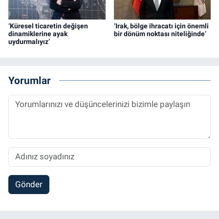
‘Küresel ticaretin değişen
‘Irak, bölge ihracatı için önemli
dinamiklerine ayak
bir dönüm noktası niteliğinde’
uydurmalıyız’
Yorumlar
Gönder