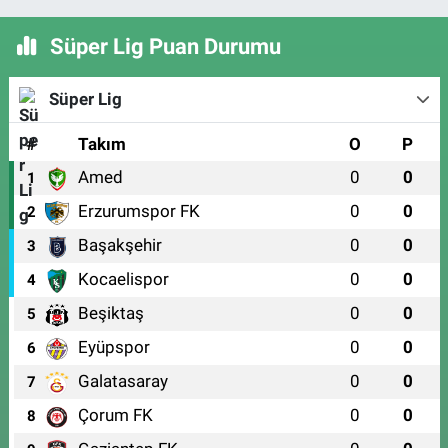
Süper Lig Puan Durumu
Süper Lig
#
Takım
O
P
Amed
0
0
1
Erzurumspor FK
0
0
2
Başakşehir
0
0
3
Kocaelispor
0
0
4
Beşiktaş
0
0
5
Eyüpspor
0
0
6
Galatasaray
0
0
7
Çorum FK
0
0
8