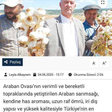
Paylaş
-
+
A
A
Leyla Albayram
04.06.2026 - 15:17
Okunma Süresi: 2 Dk
Araban Ovası’nın verimli ve bereketli
topraklarında yetiştirilen Araban sarımsağı,
kendine has aroması, uzun raf ömrü, iri diş
yapısı ve yüksek kalitesiyle Türkiye’nin en