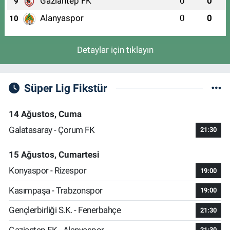
Gaziantep FK
0
0
9
Alanyaspor
0
0
10
Detaylar için tıklayın
Süper Lig Fikstür
14 Ağustos, Cuma
Galatasaray - Çorum FK
21:30
15 Ağustos, Cumartesi
Konyaspor - Rizespor
19:00
Kasımpaşa - Trabzonspor
19:00
Gençlerbirliği S.K. - Fenerbahçe
21:30
Gaziantep FK - Alanyaspor
21:30