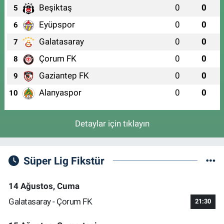
Beşiktaş
0
0
5
Eyüpspor
0
0
6
Galatasaray
0
0
7
Çorum FK
0
0
8
Gaziantep FK
0
0
9
Alanyaspor
0
0
10
Detaylar için tıklayın
Süper Lig Fikstür
14 Ağustos, Cuma
Galatasaray - Çorum FK
21:30