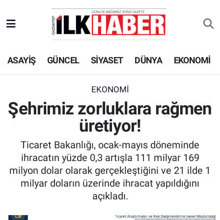
EKONOMİ
Beyoğlu Hava Durumu
ASAYİŞ
GÜNCEL
SİYASET
DÜNYA
EKONOMİ
SİYASET
Beyoğlu Trafik Yoğunluk Haritası
SAĞLIK
Süper Lig Puan Durumu ve Fikstür
EKONOMİ
Şehrimiz zorluklara rağmen
SPOR
Tüm Manşetler
üretiyor!
TEKNOLOJİ
Son Dakika Haberleri
Ticaret Bakanlığı, ocak-mayıs döneminde
ihracatın yüzde 0,3 artışla 111 milyar 169
ASAYİŞ
Haber Arşivi
milyon dolar olarak gerçekleştiğini ve 21 ilde 1
milyar doların üzerinde ihracat yapıldığını
EĞİTİM
açıkladı.
KÜLTÜR - SANAT