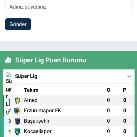
Gönder
Süper Lig Puan Durumu
Süper Lig
#
Takım
O
P
Amed
0
0
1
Erzurumspor FK
0
0
2
Başakşehir
0
0
3
Kocaelispor
0
0
4