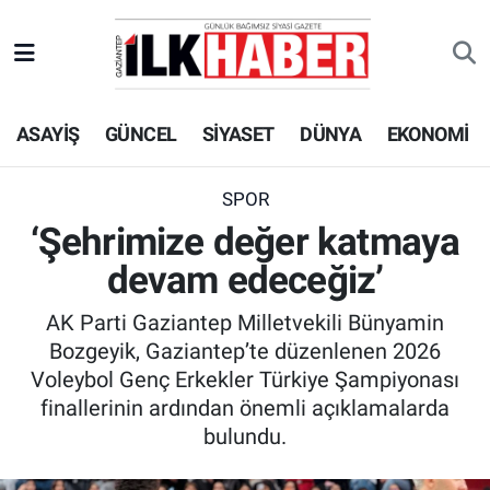
EKONOMİ
Beyoğlu Hava Durumu
ASAYİŞ
GÜNCEL
SİYASET
DÜNYA
EKONOMİ
SİYASET
Beyoğlu Trafik Yoğunluk Haritası
SAĞLIK
Süper Lig Puan Durumu ve Fikstür
SPOR
‘Şehrimize değer katmaya
SPOR
Tüm Manşetler
devam edeceğiz’
TEKNOLOJİ
Son Dakika Haberleri
AK Parti Gaziantep Milletvekili Bünyamin
Bozgeyik, Gaziantep’te düzenlenen 2026
ASAYİŞ
Haber Arşivi
Voleybol Genç Erkekler Türkiye Şampiyonası
finallerinin ardından önemli açıklamalarda
EĞİTİM
bulundu.
KÜLTÜR - SANAT