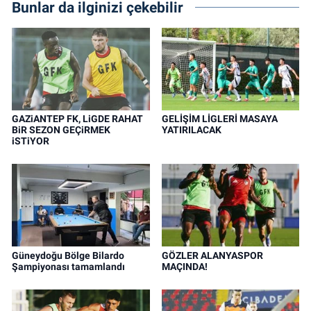
Bunlar da ilginizi çekebilir
GAZiANTEP FK, LiGDE RAHAT
GELİŞİM LİGLERİ MASAYA
BiR SEZON GEÇiRMEK
YATIRILACAK
iSTiYOR
Güneydoğu Bölge Bilardo
GÖZLER ALANYASPOR
Şampiyonası tamamlandı
MAÇINDA!