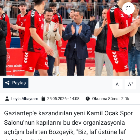
Paylaş
-
+
A
A
Leyla Albayram
25.05.2026 - 14:08
Okunma Süresi: 2 Dk
Gaziantep’e kazandırılan yeni Kamil Ocak Spor
Salonu’nun kapılarını bu dev organizasyonla
açtığını belirten Bozgeyik, "Biz, laf üstüne laf