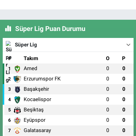
Süper Lig Puan Durumu
Süper Lig
#
Takım
O
P
Amed
0
0
1
Erzurumspor FK
0
0
2
Başakşehir
0
0
3
Kocaelispor
0
0
4
Beşiktaş
0
0
5
Eyüpspor
0
0
6
Galatasaray
0
0
7