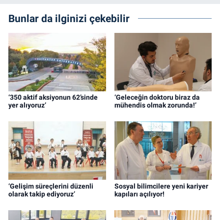
Bunlar da ilginizi çekebilir
‘350 aktif aksiyonun 62’sinde
‘Geleceğin doktoru biraz da
yer alıyoruz’
mühendis olmak zorunda!’
‘Gelişim süreçlerini düzenli
Sosyal bilimcilere yeni kariyer
olarak takip ediyoruz’
kapıları açılıyor!