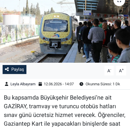
Paylaş
-
+
A
A
Leyla Albayram
12.06.2026 - 14:07
Okunma Süresi: 1 Dk
Bu kapsamda Büyükşehir Belediyesi’ne ait
GAZİRAY, tramvay ve turuncu otobüs hatları
sınav günü ücretsiz hizmet verecek. Öğrenciler,
Gaziantep Kart ile yapacakları binişlerde saat