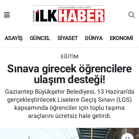
EKONOMİ
Beyoğlu Hava Durumu
ASAYİŞ
GÜNCEL
SİYASET
DÜNYA
EKONOMİ
SİYASET
Beyoğlu Trafik Yoğunluk Haritası
SAĞLIK
Süper Lig Puan Durumu ve Fikstür
EĞİTİM
Sınava girecek öğrencilere
SPOR
Tüm Manşetler
ulaşım desteği!
TEKNOLOJİ
Son Dakika Haberleri
Gaziantep Büyükşehir Belediyesi, 13 Haziran’da
gerçekleştirilecek Liselere Geçiş Sınavı (LGS)
ASAYİŞ
Haber Arşivi
kapsamında öğrenciler için toplu taşıma
araçlarını ücretsiz hale getirdi.
EĞİTİM
KÜLTÜR - SANAT